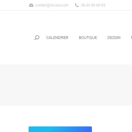
contact@no-xice.com
06 44 69 69 93
CALENDRIER
BOUTIQUE
DESSIN
CALENDRIER
BOUTIQUE
DESSIN