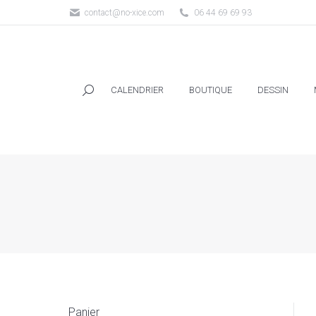
contact@no-xice.com
06 44 69 69 93
CALENDRIER
BOUTIQUE
DESSIN
CALENDRIER
BOUTIQUE
DESSIN
Panier