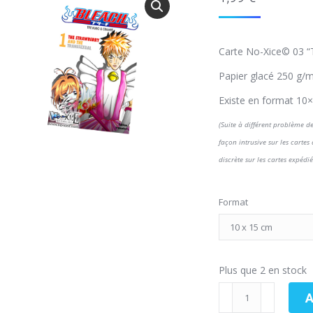
Carte No-Xice© 03 “T
Papier glacé 250 g/m
Existe en format 10
(Suite à différent problème de
façon intrusive sur les cartes
discrète sur les cartes expédié
Format
Plus que 2 en stock
A