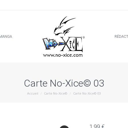
MANGA
RÉDACT
MANGA
RÉDACT
Carte No-Xice© 03
Vous êtes ici :
Accueil
Carte No-Xice©
Carte No-Xice© 03
1,99
€