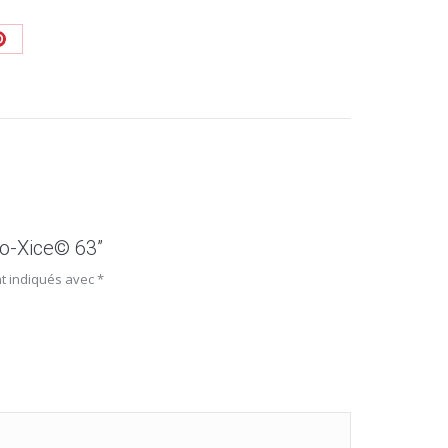
No-Xice© 63”
nt indiqués avec
*