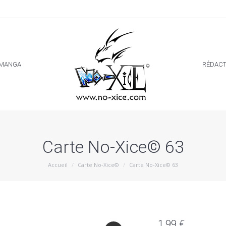
MANGA
RÉDACT
MANGA
RÉDACT
Carte No-Xice© 63
Vous êtes ici :
Accueil
Carte No-Xice©
Carte No-Xice© 63
1,99
€