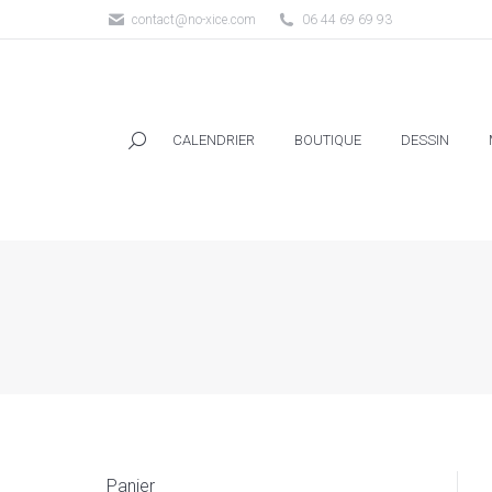
contact@no-xice.com
06 44 69 69 93
CALENDRIER
BOUTIQUE
DESSIN
CALENDRIER
BOUTIQUE
DESSIN
Panier