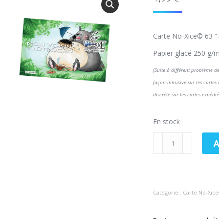
Carte No-Xice© 63 “T
Papier glacé 250 g/m
(Suite à différent problème de
façon intrusive sur les cartes
discrète sur les cartes expédié
En stock
A
Catégorie :
Carte No-Xic