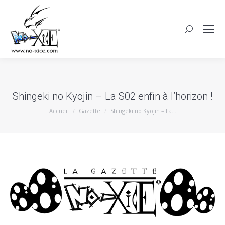
Shingeki no Kyojin – La S02 enfin à l’horizon !
Vous êtes ici :
Accueil
Gazette
Shingeki no Kyojin – La…