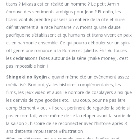
titans ? Mikasa est en réalité un homme ? Le petit Armin
éprouve des sentiments ambigus pour Jean ? Et enfin, les
titans vont-ils prendre possession entière de la cité et nuire
définitivement à la race humaine ? A moins qu’une clause
pacifique ne s’établissent et qu’humains et titans vivent en paix
et en harmonie ensemble. Ce qui pourra débouler sur un spin-
off genre une romance à la Roméo et Juliette. Éh ! Vu toutes
les déclinaisons faites autour de la série (make money), c’est
pas impossible hein !
Shingeki no Kyojin
a quand même été un évènement assez
médiatisé. Bon oui, y’a les histoires complémentaires, les
films, les jeux vidéo et aussi le nombre de cosplayers ainsi que
les dérivés de type goodies etc… Du coup, pour ne pas être
complètement « out » il serait pertinent de regarder la série si
pas encore fait, voire même de se la retaper avant la sortie de
la saison 2, histoire de se reconnecter avec l’histoire après 3
ans d’attente impuissante #frustration
#fan_en_détresse_qui_se_console_avec_des_fanfics_yaoi.