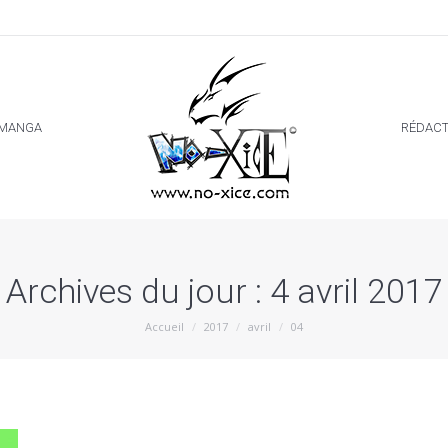
MANGA
RÉDACT
MANGA
RÉDACT
Archives du jour :
4 avril 2017
Vous êtes ici :
Accueil
2017
avril
04