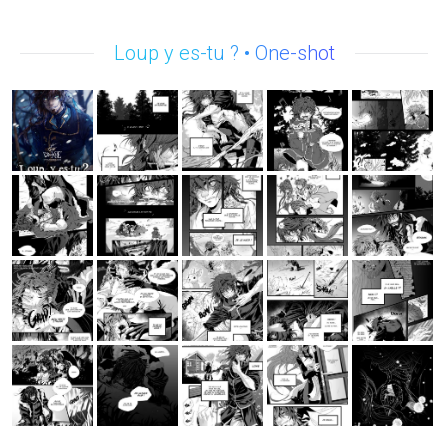
Loup y es-tu ? • One-shot