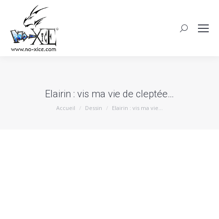
Elairin : vis ma vie de cleptée…
Vous êtes ici :
Accueil
Dessin
Elairin : vis ma vie…