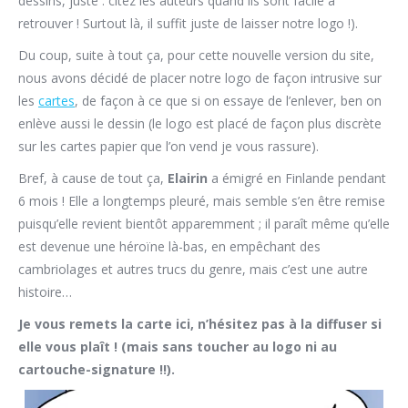
dessins, juste : citez les auteurs quand ils sont facile à
retrouver ! Surtout là, il suffit juste de laisser notre logo !).
Du coup, suite à tout ça, pour cette nouvelle version du site,
nous avons décidé de placer notre logo de façon intrusive sur
les
cartes
, de façon à ce que si on essaye de l’enlever, ben on
enlève aussi le dessin (le logo est placé de façon plus discrète
sur les cartes papier que l’on vend je vous rassure).
Bref, à cause de tout ça,
Elairin
a émigré en Finlande pendant
6 mois ! Elle a longtemps pleuré, mais semble s’en être remise
puisqu’elle revient bientôt apparemment ; il paraît même qu’elle
est devenue une héroïne là-bas, en empêchant des
cambriolages et autres trucs du genre, mais c’est une autre
histoire…
Je vous remets la carte ici, n’hésitez pas à la diffuser si
elle vous plaît ! (mais sans toucher au logo ni au
cartouche-signature !!).