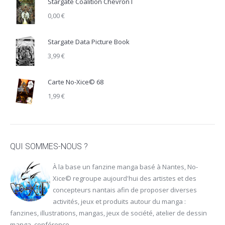
Stargate Coalition Chevron I
0,00
€
Stargate Data Picture Book
3,99
€
Carte No-Xice© 68
1,99
€
QUI SOMMES-NOUS ?
À la base un fanzine manga basé à Nantes, No-
Xice© regroupe aujourd'hui des artistes et des
concepteurs nantais afin de proposer diverses
activités, jeux et produits autour du manga :
fanzines, illustrations, mangas, jeux de société, atelier de dessin
manga, conférence…