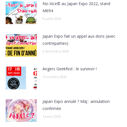
No-Xice© au Japan Expo 2022, stand
M694
9 juillet 2022
Japan Expo fait un appel aux dons (avec
contreparties)
3 décembre 2020
Angers Geekfest : le survivor !
15 octobre 2020
Japan Expo annulé ? MàJ : annulation
confirmée
14 avril 2020