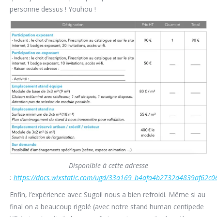
personne dessus ! Youhou !
Disponible à cette adresse
:
https://docs.wixstatic.com/ugd/33a169_b4afa4b2732d4839af62c0
Enfin, l’expérience avec Sugoi! nous a bien refroidi. Même si au
final on a beaucoup rigolé (avec notre stand human centipede