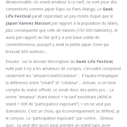
déraisonnable. Un stand amateur à ce tarif, ce sont pour des
conventions comme Japan Expo ou Paris Manga. Le
Geek
Life Festival
paraît cependant un peu moins risqué que le
Japan Vannes Matsuri
par rapport à la population du Mans,
plus conséquente que celle de Vannes (150 000 habitants), et
aussi par rapport au fait qu’il y a une base solide de
conventionneux, puisqu’il y avait la petite Japan Zone qui
brassait 600 visiteurs…
Ensuite : sur le dossier d’inscription du
Geek Life Festival
,
nulle part il n’y a les amateurs de compris. L’encadré comprend
seulement les “artisan/créatif/créateur”… Il faudra m’expliquer
la différence entre “créatif” et “créateur”… Artisan, si on tient
compte du statut officiel, ce serait donc des petits pro… Le
terme “amateur” étant évincé + le tarif exorbitant (400€ le
stand + 90€ de “participation exposant”) = on ne veut pas
d’amateurs. C’est un choix, qui économiquement se défend, je
le conçois. Le “participation exposant” par contre… Sérieux
quoi : ça veut dire qu’on peut prendre un stand sans avoir