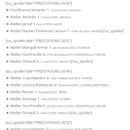
[su_spoiler title=”PRESTATIONS 2016″]
★ Conférence Amanlis 1
• 15 avril 2016 • AMANLIS
★ Atelier Amanlis 1
• 15 avril 2016 • AMANLIS
★ Atelier Janzé 1
• 6 avril 2016 • JANZÉ
★ Atelier Nantes Émilienne Leroux 1
[/su_spoiler]
• 10 février 2016 • NANTES
[su_spoiler title=”PRESTATIONS 2015″]
★ Atelier Mangak’Armor 1
• 26 novembre 2015 • PLÉDRAN
★ Atelier Gonfreville 6
• 27 et 28 octobre 2015 • GONFREVILLE-L’ORCHER
★ Atelier Orvault 3
[/su_spoiler]
• 21 mars 2015 • ORVAULT
[su_spoiler title=”PRESTATIONS 2014″]
★ Atelier CrayoNantes 4
• 13 et 14 décembre 2014 • NANTES
★ Atelier Loroux-Bottereau 4
• 24 octobre 2014 • LE LOROUX-BOTTEREAU
★ Atelier Renac 1
• 4 octobre 2014 • RENAC
★ Atelier Aizenay 1
• 29 avril 2014 • AIZENAY
★ Atelier Gonfreville 5
• 24, 25 et 26 avril 2014 • GONFREVILLE-L’ORCHER
★ Atelier Orvault 2
[/su_spoiler]
• 19 avril 2014 • ORVAULT
[su_spoiler title=”PRESTATIONS 2013″]
★ Atelier CrayoNantes 3
• 14 et 15 décembre 2013 • NANTES