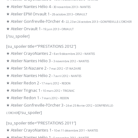
★ Atelier Nantes Hélio 4
• 30 novembre 2013 • NANTES
★ Atelier EPM Orvault 1
• 28 octobre 2013 • ORVAULT
★ Atelier Gonfreville-l’Orcher 4
• 22, 23 et 24 octobre 2013 • GONFREVILLE-L’ORCHER
★ Atelier Orvault 1
• 19 juin 2013 • ORVAULT
[/su_spoiler]
[su_spoiler title=”PRESTATIONS 2012″]
★ Atelier CrayoNantes 2
• 8 et 9 décembre 2012 • NANTES
★ Atelier Nantes Hélio 3
• 3 novembre 2012 • NANTES
★ Atelier St-Nazaire 2
• 7 mai 2012 • ST-NAZAIRE
★ Atelier Nantes Hélio 2
• 7 avril 2012 • NANTES
★ Atelier Redon 2
• 17 mars 2012 • REDON
★ Atelier Trignac 1
• 10 mars 2012 • TRIGNAC
★ Atelier Redon 1
• 7 mars 2012 • REDON
★ Atelier Gonfreville-l’Orcher 3
• 24 et 25 février 2012 • GONFREVILLE-
[/su_spoiler]
L’ORCHER
[su_spoiler title=”PRESTATIONS 2011″]
★ Atelier CrayoNantes 1
• 10 et 11 décembre 2011 • NANTES
★ Atelier Nantes Hélio 1
• 5 novembre 2011 • NANTES