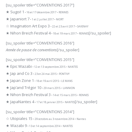
[su_spoiler title=”CONVENTIONS 2017″]
★ Sugoi! 1
• 16 et 17 décembre 2017 • RENNES
★ Japaniort 7
• 1 et 2 juillet 2017 • NIORT
☆ Imagination Art Expo 3
• 22 et 23 avril 2017 • SAVENAY
★ Nihon Breizh Festival 4
[/su_spoiler]
• 18 et 19 mars 2017 • RENNES
[su_spoiler title=”CONVENTIONS 2016″]
Année de pause de conventions
[/su_spoiler]
[su_spoiler title=”CONVENTIONS 2015″]
★ Epic Wazabi
• 12 et 13 septembre 2015 • NANTES
★ Jap and Co 3
• 23 et 24 mai 2015 • PONTIVY
★ Japan Zone 1
• 18 et 19 avril 2015 • LE MANS
★ Jap’and Trégor 10
• 29 mars 2015 • LANNION
★ Nihon Breizh Festival 3
• 14 et 15 mars 2015 • RENNES
★ JapaNantes 4
[/su_spoiler]
• 17 et 18 janvier 2015 • NANTES
[su_spoiler title=”CONVENTIONS 2014″]
☆ Utopiales 15
• 29 octobre au 3 novembre 2014 • Nantes
★ Wazabi 9
• 13 et 14 septembre 2014 • NANTES