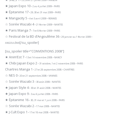
• 25, 26 et 27 juillet 2009 • AMBON
★ Japan Expo 10
• 2 au 4 juillet 2009 • PARIS
★ Épitanime 17
• 29, 30 et 31 mai 2009 • PARIS
★ Mangacity 5
• 4 et 5 avril 2009 • RENNES
☆ Soirée Wazabi 4
• 21 février 2009 • NANTES
★ Paris Manga 7
• 7 et 8 février 2009 • PARIS
☆ Festival de la BD d’Angoulême 36
• 29 janvier au 1 février 2009 •
[/su_spoiler]
ANGOULÊME
[su_spoiler title=”CONVENTIONS 2008″]
★ Anim’Est 7
• 13 et 14 novembre 2008 • NANCY
★ Chibi Japan Expo 2
• 31 octobre, 1 et 2 novembre 2008 • PARIS
Chartres Manga 1
• 27 et 28 septembre 2008 • CHARTRES
☆ NES 0
• 20 et 21 septembre 2008 • VANNES
☆ Soirée Wazabi 3
• 30 août 2008 • NANTES
★ Japan Style 4
• 30 et 31 août 2008 • NANTES
★ Japan Expo 9
• 3 au 6 juillet 2008 • PARIS
★ Épitanime 16
• 30, 31 mai et 1 juin 2008 • PARIS
☆ Soirée Wazabi 2
• 17 mai 2008 • NANTES
★ J-Cult Expo 1
• 17 et 18 mai 2008 • NANTES