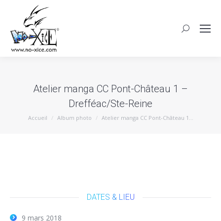
Atelier manga CC Pont-Château 1 –
Drefféac/Ste-Reine
Vous êtes ici :
Accueil
Album photo
Atelier manga CC Pont-Château 1…
DATES & LIEU
9 mars 2018