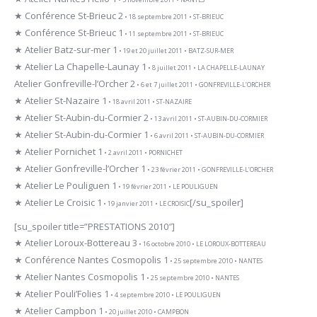
★ Conférence St-Brieuc 2
• 18 septembre 2011 • ST-BRIEUC
★ Conférence St-Brieuc 1
• 11 septembre 2011 • ST-BRIEUC
★ Atelier Batz-sur-mer 1
• 19 et 20 juillet 2011 • BATZ-SUR-MER
★ Atelier La Chapelle-Launay 1
• 8 juillet 2011 • LA CHAPELLE-LAUNAY
Atelier Gonfreville-l’Orcher 2
• 6 et 7 juillet 2011 • GONFREVILLE-L’ORCHER
★ Atelier St-Nazaire 1
• 18 avril 2011 • ST-NAZAIRE
★ Atelier St-Aubin-du-Cormier 2
• 13 avril 2011 • ST-AUBIN-DU-CORMIER
★ Atelier St-Aubin-du-Cormier 1
• 6 avril 2011 • ST-AUBIN-DU-CORMIER
★ Atelier Pornichet 1
• 2 avril 2011 • PORNICHET
★ Atelier Gonfreville-l’Orcher 1
• 23 février 2011 • GONFREVILLE-L’ORCHER
★ Atelier Le Pouliguen 1
• 19 février 2011 • LE POULIGUEN
★ Atelier Le Croisic 1
[/su_spoiler]
• 19 janvier 2011 • LE CROISIC
[su_spoiler title=”PRESTATIONS 2010″]
★ Atelier Loroux-Bottereau 3
• 16 octobre 2010 • LE LOROUX-BOTTEREAU
★ Conférence Nantes Cosmopolis 1
• 25 septembre 2010 • NANTES
★ Atelier Nantes Cosmopolis 1
• 25 septembre 2010 • NANTES
★ Atelier Pouli’Folies 1
• 4 septembre 2010 • LE POULIGUEN
★ Atelier Campbon 1
• 20 juillet 2010 • CAMPBON