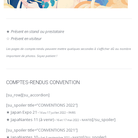
★
Présent en stand ou prestataire
☆
Présent en visiteur
Les pages de compte-rendu peuvent mettre quelques secondes à s’afficher dû au nombre
important de photos. Soyez patient !
COMPTES-RENDUS CONVENTION
[su_row][su_accordion]
[su_spoiler title=”CONVENTIONS 2022″]
★ Japan Expo 21
• 14 au 17 juillet 2022 • PARIS
★ JapaNantes 11 (à venir)
[/su_spoiler]
• 16 et 17 mai 2022 • NANTES
[su_spoiler title=”CONVENTIONS 2021″]
★ JapaNantes 10
[/su_spoiler]
• 4 et 5 septembre 2021 • NANTES