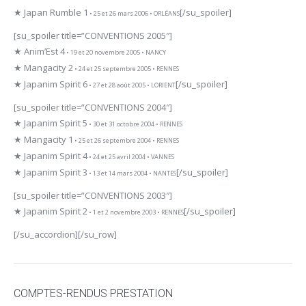
★ Japan Rumble 1
[/su_spoiler]
• 25 et 26 mars 2006 • ORLÉANS
[su_spoiler title=”CONVENTIONS 2005″]
★ Anim’Est 4
• 19 et 20 novembre 2005 • NANCY
★ Mangacity 2
• 24 et 25 septembre 2005 • RENNES
★ Japanim Spirit 6
[/su_spoiler]
• 27 et 28 août 2005 • LORIENT
[su_spoiler title=”CONVENTIONS 2004″]
★ Japanim Spirit 5
• 30 et 31 octobre 2004 • RENNES
★ Mangacity 1
• 25 et 26 septembre 2004 • RENNES
★ Japanim Spirit 4
• 24 et 25 avril 2004 • VANNES
★ Japanim Spirit 3
[/su_spoiler]
• 13 et 14 mars 2004 • NANTES
[su_spoiler title=”CONVENTIONS 2003″]
★ Japanim Spirit 2
[/su_spoiler]
• 1 et 2 novembre 2003 • RENNES
[/su_accordion][/su_row]
COMPTES-RENDUS PRESTATION