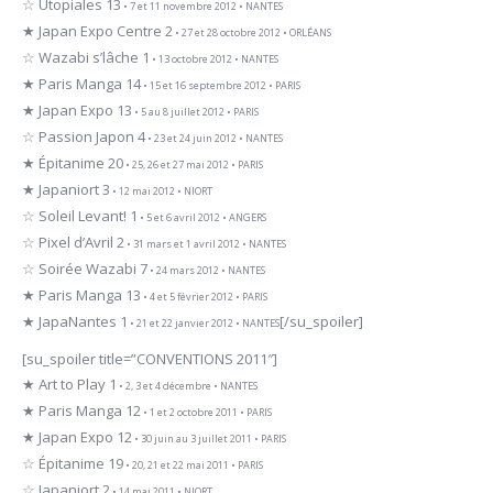
☆ Utopiales 13
• 7 et 11 novembre 2012 • NANTES
★ Japan Expo Centre 2
• 27 et 28 octobre 2012 • ORLÉANS
☆ Wazabi s’lâche 1
• 13 octobre 2012 • NANTES
★ Paris Manga 14
• 15 et 16 septembre 2012 • PARIS
★ Japan Expo 13
• 5 au 8 juillet 2012 • PARIS
☆ Passion Japon 4
• 23 et 24 juin 2012 • NANTES
★ Épitanime 20
• 25, 26 et 27 mai 2012 • PARIS
★ Japaniort 3
• 12 mai 2012 • NIORT
☆ Soleil Levant! 1
• 5 et 6 avril 2012 • ANGERS
☆ Pixel d’Avril 2
• 31 mars et 1 avril 2012 • NANTES
☆ Soirée Wazabi 7
• 24 mars 2012 • NANTES
★ Paris Manga 13
• 4 et 5 février 2012 • PARIS
★ JapaNantes 1
[/su_spoiler]
• 21 et 22 janvier 2012 • NANTES
[su_spoiler title=”CONVENTIONS 2011″]
★ Art to Play 1
• 2, 3 et 4 décembre • NANTES
★ Paris Manga 12
• 1 et 2 octobre 2011 • PARIS
★ Japan Expo 12
• 30 juin au 3 juillet 2011 • PARIS
☆ Épitanime 19
• 20, 21 et 22 mai 2011 • PARIS
☆ Japaniort 2
• 14 mai 2011 • NIORT