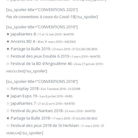
[su_spoiler title=”CONVENTIONS 2020″]
Pas de conventions à cause du Covid-19
[/su_spoiler]
[su_spoiler title=”CONVENTIONS 2019″]
★ JapaNantes 8
• 11 et 12 mai 2019 • NANTES
★ Ancenis BD 4
• 30 et 31 mars 2019 • ANCENIS
★ Partage ta Bulle 2019
• 23 mars 2019 • ST-GILDAS DES BOIS
☆ Festival des jeux Double 6 2019
• 2 mars 2019 • NANTES
☆ Festival de la BD d’Angoulême 46
• 24 au 27 janvier 2019 •
[/su_spoiler]
ANGOULÊME
[su_spoiler title=”CONVENTIONS 2018″]
☆ Retroplay 2018
• 6 et 7 octobre 2018 • LE GÂVRE
★ Japan Expo 19
• 5 au 8 juillet 2018 • PARIS
☆ JapaNantes 7
• 21 et 22 avril 2018 • NANTES
☆ Festival du jeu Nantais 2018
• 25 mars 2018 • NANTES
★ Partage ta Bulle 2018
• 17 mars 2018 • ST-GILDAS DES BOIS
☆ Festival des jeux 2018 de St Herblain
• 11 mars 2018 • ST
[/su_spoiler]
HERBLAIN