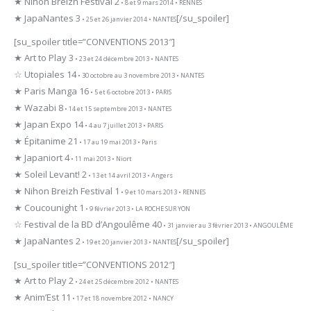
★ Nihon Breizh Festival 2
• 8 et 9 mars 2014 • RENNES
★ JapaNantes 3
[/su_spoiler]
• 25 et 26 janvier 2014 • NANTES
[su_spoiler title=”CONVENTIONS 2013″]
★ Art to Play 3
• 23 et 24 décembre 2013 • NANTES
☆ Utopiales 14
• 30 octobre au 3 novembre 2013 • NANTES
★ Paris Manga 16
• 5 et 6 octobre 2013 • PARIS
★ Wazabi 8
• 14 et 15 septembre 2013 • NANTES
★ Japan Expo 14
• 4 au 7 juillet 2013 • PARIS
★ Épitanime 21
• 17 au 19 mai 2013 • Paris
★ Japaniort 4
• 11 mai 2013 • Niort
★ Soleil Levant! 2
• 13 et 14 avril 2013 • Angers
★ Nihon Breizh Festival 1
• 9 et 10 mars 2013 • RENNES
★ Coucounight 1
• 9 février 2013 • LA ROCHE SUR YON
☆ Festival de la BD d’Angoulême 40
• 31 janvier au 3 février 2013 • ANGOULÊME
★ JapaNantes 2
[/su_spoiler]
• 19 et 20 janvier 2013 • NANTES
[su_spoiler title=”CONVENTIONS 2012″]
★ Art to Play 2
• 24 et 25 décembre 2012 • NANTES
★ Anim’Est 11
• 17 et 18 novembre 2012 • NANCY