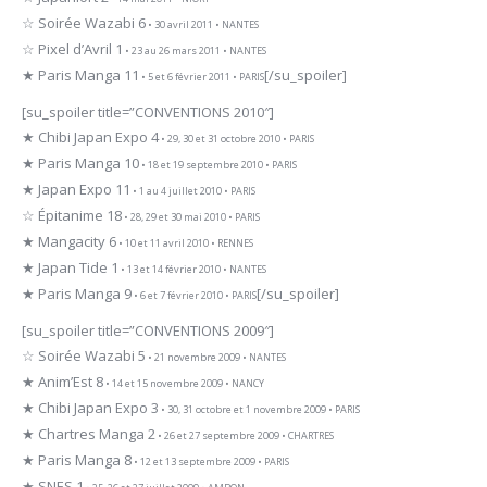
☆ Soirée Wazabi 6
• 30 avril 2011 • NANTES
☆ Pixel d’Avril 1
• 23 au 26 mars 2011 • NANTES
★ Paris Manga 11
[/su_spoiler]
• 5 et 6 février 2011 • PARIS
[su_spoiler title=”CONVENTIONS 2010″]
★ Chibi Japan Expo 4
• 29, 30 et 31 octobre 2010 • PARIS
★ Paris Manga 10
• 18 et 19 septembre 2010 • PARIS
★ Japan Expo 11
• 1 au 4 juillet 2010 • PARIS
☆ Épitanime 18
• 28, 29 et 30 mai 2010 • PARIS
★ Mangacity 6
• 10 et 11 avril 2010 • RENNES
★ Japan Tide 1
• 13 et 14 février 2010 • NANTES
★ Paris Manga 9
[/su_spoiler]
• 6 et 7 février 2010 • PARIS
[su_spoiler title=”CONVENTIONS 2009″]
☆ Soirée Wazabi 5
• 21 novembre 2009 • NANTES
★ Anim’Est 8
• 14 et 15 novembre 2009 • NANCY
★ Chibi Japan Expo 3
• 30, 31 octobre et 1 novembre 2009 • PARIS
★ Chartres Manga 2
• 26 et 27 septembre 2009 • CHARTRES
★ Paris Manga 8
• 12 et 13 septembre 2009 • PARIS
★ SNES 1