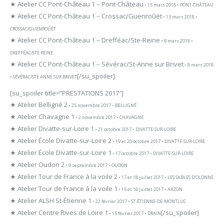
★ Atelier CC Pont-Château 1 – Pont-Château
• 15 mars 2018 • PONT-CHÂTEAU
★ Atelier CC Pont-Château 1 – Crossac/Guenroûët
• 13 mars 2018 •
CROSSAC/GUENROÛËT
★ Atelier CC Pont-Château 1 – Drefféac/Ste-Reine
• 9 mars 2018 •
DREFFÉAC/STE REINE
★ Atelier CC Pont-Château 1 – Sévérac/St-Anne sur Brivet
• 8 mars 2018
[/su_spoiler]
• SÉVÉRAC/STE ANNE SUR BRIVET
[su_spoiler title=”PRESTATIONS 2017″]
★ Atelier Belligné 2
• 25 novembre 2017 • BELLIGNÉ
★ Atelier Chavagne 1
• 2 novembre 2017 • CHAVAGNE
★ Atelier Divatte-sur-Loire 1
• 21 octobre 2017 • DIVATTE-SUR-LOIRE
★ Atelier École Divatte-sur-Loire 2
• 19 et 20 octobre 2017 • DIVATTE-SUR-LOIRE
★ Atelier École Divatte-sur-Loire 1
• 17 octobre 2017 • DIVATTE-SUR-LOIRE
★ Atelier Oudon 2
• 9 septembre 2017 • OUDON
★ Atelier Tour de France à la voile 2
• 17 et 18 juillet 2017 • LES SABLES D’OLONNE
★ Atelier Tour de France à la voile 1
• 15 et 16 juillet 2017 • ARZON
★ Atelier ALSH St-Étienne 1
• 22 février 2017 • ST-ÉTIENNE-DE-MONTLUC
★ Atelier Centre Rives de Loire 1
[/su_spoiler]
• 15 février 2017 • DRAIN