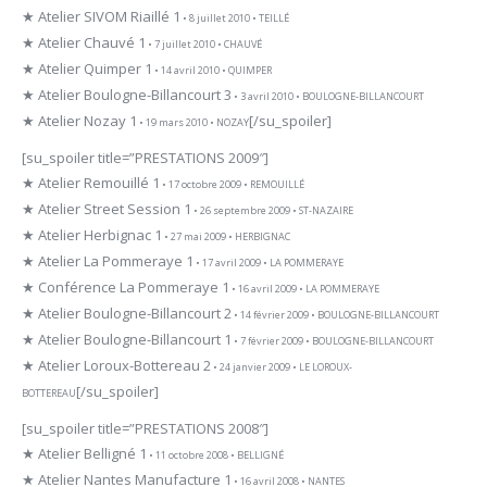
★ Atelier SIVOM Riaillé 1
• 8 juillet 2010 • TEILLÉ
★ Atelier Chauvé 1
• 7 juillet 2010 • CHAUVÉ
★ Atelier Quimper 1
• 14 avril 2010 • QUIMPER
★ Atelier Boulogne-Billancourt 3
• 3 avril 2010 • BOULOGNE-BILLANCOURT
★ Atelier Nozay 1
[/su_spoiler]
• 19 mars 2010 • NOZAY
[su_spoiler title=”PRESTATIONS 2009″]
★ Atelier Remouillé 1
• 17 octobre 2009 • REMOUILLÉ
★ Atelier Street Session 1
• 26 septembre 2009 • ST-NAZAIRE
★ Atelier Herbignac 1
• 27 mai 2009 • HERBIGNAC
★ Atelier La Pommeraye 1
• 17 avril 2009 • LA POMMERAYE
★ Conférence La Pommeraye 1
• 16 avril 2009 • LA POMMERAYE
★ Atelier Boulogne-Billancourt 2
• 14 février 2009 • BOULOGNE-BILLANCOURT
★ Atelier Boulogne-Billancourt 1
• 7 février 2009 • BOULOGNE-BILLANCOURT
★ Atelier Loroux-Bottereau 2
• 24 janvier 2009 • LE LOROUX-
[/su_spoiler]
BOTTEREAU
[su_spoiler title=”PRESTATIONS 2008″]
★ Atelier Belligné 1
• 11 octobre 2008 • BELLIGNÉ
★ Atelier Nantes Manufacture 1
• 16 avril 2008 • NANTES