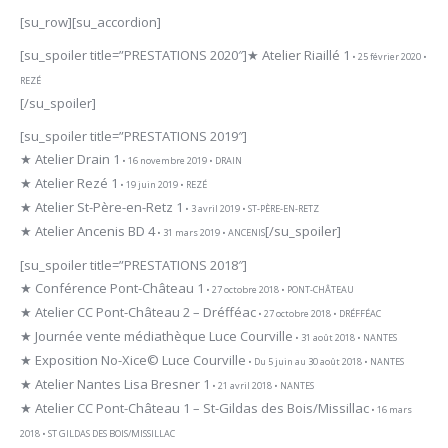
[su_row][su_accordion]
[su_spoiler title=”PRESTATIONS 2020″]
★ Atelier Riaillé 1
• 25 février 2020 •
REZÉ
[/su_spoiler]
[su_spoiler title=”PRESTATIONS 2019″]
★ Atelier Drain 1
• 16 novembre 2019 • DRAIN
★ Atelier Rezé 1
• 19 juin 2019 • REZÉ
★ Atelier St-Père-en-Retz 1
• 3 avril 2019 • ST-PÈRE-EN-RETZ
★ Atelier Ancenis BD 4
[/su_spoiler]
• 31 mars 2019 • ANCENIS
[su_spoiler title=”PRESTATIONS 2018″]
★ Conférence Pont-Château 1
• 27 octobre 2018 • PONT-CHÂTEAU
★ Atelier CC Pont-Château 2 – Dréfféac
• 27 octobre 2018 • DRÉFFÉAC
★ Journée vente médiathèque Luce Courville
• 31 août 2018 • NANTES
★ Exposition No-Xice© Luce Courville
• Du 5 juin au 30 août 2018 • NANTES
★ Atelier Nantes Lisa Bresner 1
• 21 avril 2018 • NANTES
★ Atelier CC Pont-Château 1 – St-Gildas des Bois/Missillac
• 16 mars
2018 • ST GILDAS DES BOIS/MISSILLAC