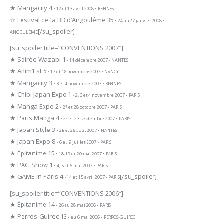
★ Mangacity 4
• 12 et 13 avril 2008 • RENNES
☆ Festival de la BD d’Angoulême 35
• 24 au 27 janvier 2008 •
[/su_spoiler]
ANGOULÊME
[su_spoiler title=”CONVENTIONS 2007″]
★ Soirée Wazabi 1
• 14 décembre 2007 • NANTES
★ Anim’Est 6
• 17 et 18 novembre 2007 • NANCY
★ Mangacity 3
• 3 et 4 novembre 2007 • RENNES
★ Chibi Japan Expo 1
• 2, 3 et 4 novembre 2007 • PARIS
★ Manga Expo 2
• 27 et 28 octobre 2007 • PARIS
★ Paris Manga 4
• 22 et 23 septembre 2007 • PARIS
★ Japan Style 3
• 25 et 26 août 2007 • NANTES
★ Japan Expo 8
• 6 au 9 juillet 2007 • PARIS
★ Épitanime 15
• 18, 19 et 20 mai 2007 • PARIS
★ PAG Show 1
• 4, 5 et 6 mai 2007 • PARIS
★ GAME in Paris 4
[/su_spoiler]
• 14 et 15 avril 2007 • PARIS
[su_spoiler title=”CONVENTIONS 2006″]
★ Épitanime 14
• 26 au 28 mai 2006 • PARIS
★ Perros-Guirec 13
• au 6 mai 2006 • PERROS-GUIREC