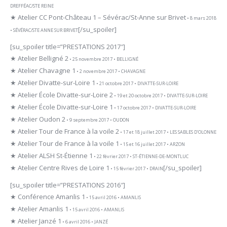
DREFFÉAC/STE REINE
★ Atelier CC Pont-Château 1 – Sévérac/St-Anne sur Brivet
• 8 mars 2018
[/su_spoiler]
• SÉVÉRAC/STE ANNE SUR BRIVET
[su_spoiler title=”PRESTATIONS 2017″]
★ Atelier Belligné 2
• 25 novembre 2017 • BELLIGNÉ
★ Atelier Chavagne 1
• 2 novembre 2017 • CHAVAGNE
★ Atelier Divatte-sur-Loire 1
• 21 octobre 2017 • DIVATTE-SUR-LOIRE
★ Atelier École Divatte-sur-Loire 2
• 19 et 20 octobre 2017 • DIVATTE-SUR-LOIRE
★ Atelier École Divatte-sur-Loire 1
• 17 octobre 2017 • DIVATTE-SUR-LOIRE
★ Atelier Oudon 2
• 9 septembre 2017 • OUDON
★ Atelier Tour de France à la voile 2
• 17 et 18 juillet 2017 • LES SABLES D’OLONNE
★ Atelier Tour de France à la voile 1
• 15 et 16 juillet 2017 • ARZON
★ Atelier ALSH St-Étienne 1
• 22 février 2017 • ST-ÉTIENNE-DE-MONTLUC
★ Atelier Centre Rives de Loire 1
[/su_spoiler]
• 15 février 2017 • DRAIN
[su_spoiler title=”PRESTATIONS 2016″]
★ Conférence Amanlis 1
• 15 avril 2016 • AMANLIS
★ Atelier Amanlis 1
• 15 avril 2016 • AMANLIS
★ Atelier Janzé 1
• 6 avril 2016 • JANZÉ