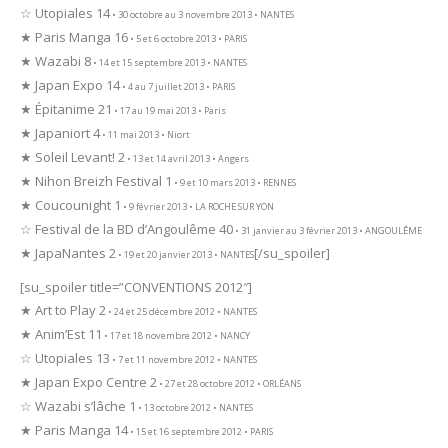
☆ Utopiales 14
• 30 octobre au 3 novembre 2013 • NANTES
★ Paris Manga 16
• 5 et 6 octobre 2013 • PARIS
★ Wazabi 8
• 14 et 15 septembre 2013 • NANTES
★ Japan Expo 14
• 4 au 7 juillet 2013 • PARIS
★ Épitanime 21
• 17 au 19 mai 2013 • Paris
★ Japaniort 4
• 11 mai 2013 • Niort
★ Soleil Levant! 2
• 13 et 14 avril 2013 • Angers
★ Nihon Breizh Festival 1
• 9 et 10 mars 2013 • RENNES
★ Coucounight 1
• 9 février 2013 • LA ROCHE SUR YON
☆ Festival de la BD d’Angoulême 40
• 31 janvier au 3 février 2013 • ANGOULÊME
★ JapaNantes 2
[/su_spoiler]
• 19 et 20 janvier 2013 • NANTES
[su_spoiler title=”CONVENTIONS 2012″]
★ Art to Play 2
• 24 et 25 décembre 2012 • NANTES
★ Anim’Est 11
• 17 et 18 novembre 2012 • NANCY
☆ Utopiales 13
• 7 et 11 novembre 2012 • NANTES
★ Japan Expo Centre 2
• 27 et 28 octobre 2012 • ORLÉANS
☆ Wazabi s’lâche 1
• 13 octobre 2012 • NANTES
★ Paris Manga 14
• 15 et 16 septembre 2012 • PARIS