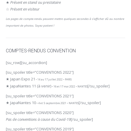
★
Présent en stand ou prestataire
☆
Présent en visiteur
Les pages de compte-rendu peuvent mettre quelques secondes à s’afficher dû au nombre
important de photos. Soyez patient !
COMPTES-RENDUS CONVENTION
[su_row][su_accordion]
[su_spoiler title=”CONVENTIONS 2022″]
★ Japan Expo 21
• 14 au 17 juillet 2022 • PARIS
★ JapaNantes 11 (à venir)
[/su_spoiler]
• 16 et 17 mai 2022 • NANTES
[su_spoiler title=”CONVENTIONS 2021″]
★ JapaNantes 10
[/su_spoiler]
• 4 et 5 septembre 2021 • NANTES
[su_spoiler title=”CONVENTIONS 2020″]
Pas de conventions à cause du Covid-19
[/su_spoiler]
[su_spoiler title=”CONVENTIONS 2019″]