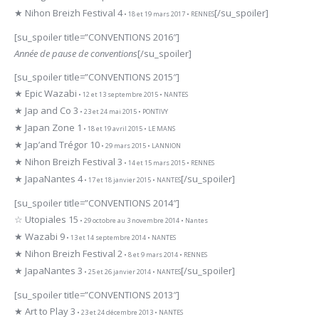
★ Nihon Breizh Festival 4
[/su_spoiler]
• 18 et 19 mars 2017 • RENNES
[su_spoiler title=”CONVENTIONS 2016″]
Année de pause de conventions
[/su_spoiler]
[su_spoiler title=”CONVENTIONS 2015″]
★ Epic Wazabi
• 12 et 13 septembre 2015 • NANTES
★ Jap and Co 3
• 23 et 24 mai 2015 • PONTIVY
★ Japan Zone 1
• 18 et 19 avril 2015 • LE MANS
★ Jap’and Trégor 10
• 29 mars 2015 • LANNION
★ Nihon Breizh Festival 3
• 14 et 15 mars 2015 • RENNES
★ JapaNantes 4
[/su_spoiler]
• 17 et 18 janvier 2015 • NANTES
[su_spoiler title=”CONVENTIONS 2014″]
☆ Utopiales 15
• 29 octobre au 3 novembre 2014 • Nantes
★ Wazabi 9
• 13 et 14 septembre 2014 • NANTES
★ Nihon Breizh Festival 2
• 8 et 9 mars 2014 • RENNES
★ JapaNantes 3
[/su_spoiler]
• 25 et 26 janvier 2014 • NANTES
[su_spoiler title=”CONVENTIONS 2013″]
★ Art to Play 3
• 23 et 24 décembre 2013 • NANTES