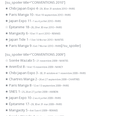
[su_spoiler title=”CONVENTIONS 2010″]
★ Chibi Japan Expo 4
• 29, 30 et 31 octobre 2010 • PARIS
★ Paris Manga 10
• 18 et 19 septembre 2010 • PARIS
★ Japan Expo 11
• 1 au 4 juillet 2010 • PARIS
☆ Épitanime 18
• 28, 29 et 30 mai 2010 • PARIS
★ Mangacity 6
• 10 et 11 avril 2010 • RENNES
★ Japan Tide 1
• 13 et 14 février 2010 • NANTES
★ Paris Manga 9
[/su_spoiler]
• 6 et 7 février 2010 • PARIS
[su_spoiler title=”CONVENTIONS 2009″]
☆ Soirée Wazabi 5
• 21 novembre 2009 • NANTES
★ Anim’Est 8
• 14 et 15 novembre 2009 • NANCY
★ Chibi Japan Expo 3
• 30, 31 octobre et 1 novembre 2009 • PARIS
★ Chartres Manga 2
• 26 et 27 septembre 2009 • CHARTRES
★ Paris Manga 8
• 12 et 13 septembre 2009 • PARIS
★ SNES 1
• 25, 26 et 27 juillet 2009 • AMBON
★ Japan Expo 10
• 2 au 4 juillet 2009 • PARIS
★ Épitanime 17
• 29, 30 et 31 mai 2009 • PARIS
★ Mangacity 5
• 4 et 5 avril 2009 • RENNES