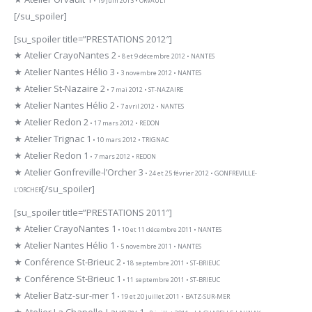
• 19 juin 2013 • ORVAULT
[/su_spoiler]
[su_spoiler title=”PRESTATIONS 2012″]
★ Atelier CrayoNantes 2
• 8 et 9 décembre 2012 • NANTES
★ Atelier Nantes Hélio 3
• 3 novembre 2012 • NANTES
★ Atelier St-Nazaire 2
• 7 mai 2012 • ST-NAZAIRE
★ Atelier Nantes Hélio 2
• 7 avril 2012 • NANTES
★ Atelier Redon 2
• 17 mars 2012 • REDON
★ Atelier Trignac 1
• 10 mars 2012 • TRIGNAC
★ Atelier Redon 1
• 7 mars 2012 • REDON
★ Atelier Gonfreville-l’Orcher 3
• 24 et 25 février 2012 • GONFREVILLE-
[/su_spoiler]
L’ORCHER
[su_spoiler title=”PRESTATIONS 2011″]
★ Atelier CrayoNantes 1
• 10 et 11 décembre 2011 • NANTES
★ Atelier Nantes Hélio 1
• 5 novembre 2011 • NANTES
★ Conférence St-Brieuc 2
• 18 septembre 2011 • ST-BRIEUC
★ Conférence St-Brieuc 1
• 11 septembre 2011 • ST-BRIEUC
★ Atelier Batz-sur-mer 1
• 19 et 20 juillet 2011 • BATZ-SUR-MER