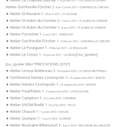
★ Atelier La Chapelle-Launay 1
• 8 juillet 2011 • LA CHAPELLE-LAUNAY
Atelier Gonfreville-l’Orcher 2
• 6 et 7 juillet 2011 • GONFREVILLE-L’ORCHER
★ Atelier St-Nazaire 1
• 18 avril 2011 • ST-NAZAIRE
★ Atelier St-Aubin-du-Cormier 2
• 13 avril 2011 • ST-AUBIN-DU-CORMIER
★ Atelier St-Aubin-du-Cormier 1
• 6 avril 2011 • ST-AUBIN-DU-CORMIER
★ Atelier Pornichet 1
• 2 avril 2011 • PORNICHET
★ Atelier Gonfreville-l’Orcher 1
• 23 février 2011 • GONFREVILLE-L’ORCHER
★ Atelier Le Pouliguen 1
• 19 février 2011 • LE POULIGUEN
★ Atelier Le Croisic 1
[/su_spoiler]
• 19 janvier 2011 • LE CROISIC
[su_spoiler title=”PRESTATIONS 2010″]
★ Atelier Loroux-Bottereau 3
• 16 octobre 2010 • LE LOROUX-BOTTEREAU
★ Conférence Nantes Cosmopolis 1
• 25 septembre 2010 • NANTES
★ Atelier Nantes Cosmopolis 1
• 25 septembre 2010 • NANTES
★ Atelier Pouli’Folies 1
• 4 septembre 2010 • LE POULIGUEN
★ Atelier Campbon 1
• 20 juillet 2010 • CAMPBON
★ Atelier SIVOM Riaillé 1
• 8 juillet 2010 • TEILLÉ
★ Atelier Chauvé 1
• 7 juillet 2010 • CHAUVÉ
★ Atelier Quimper 1
• 14 avril 2010 • QUIMPER
★ Atelier Boulogne-Billancourt 3
• 3 avril 2010 • BOULOGNE-BILLANCOURT