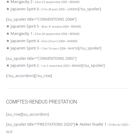
★ Mangacity 2
• 24 et 25 septembre 2005 • RENNES
★ Japanim Spirit 6
[/su_spoiler]
• 27 et 28 août 2005 • LORIENT
[su_spoiler title=”CONVENTIONS 2004″]
★ Japanim Spirit 5
• 30 et 31 octobre 2004 • RENNES
★ Mangacity 1
• 25 et 26 septembre 2004 • RENNES
★ Japanim Spirit 4
• 24 et 25 avril 2004 • VANNES
★ Japanim Spirit 3
[/su_spoiler]
• 13 et 14 mars 2004 • NANTES
[su_spoiler title=”CONVENTIONS 2003″]
★ Japanim Spirit 2
[/su_spoiler]
• 1 et 2 novembre 2003 • RENNES
[/su_accordion][/su_row]
COMPTES-RENDUS PRESTATION
[su_row][su_accordion]
[su_spoiler title=”PRESTATIONS 2020″]
★ Atelier Riaillé 1
• 25 février 2020 •
REZÉ