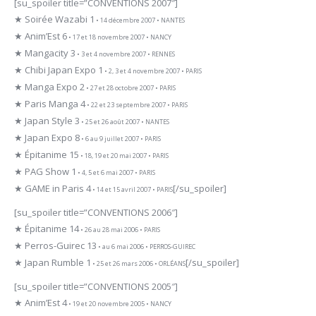
[su_spoiler title=”CONVENTIONS 2007″]
★ Soirée Wazabi 1
• 14 décembre 2007 • NANTES
★ Anim’Est 6
• 17 et 18 novembre 2007 • NANCY
★ Mangacity 3
• 3 et 4 novembre 2007 • RENNES
★ Chibi Japan Expo 1
• 2, 3 et 4 novembre 2007 • PARIS
★ Manga Expo 2
• 27 et 28 octobre 2007 • PARIS
★ Paris Manga 4
• 22 et 23 septembre 2007 • PARIS
★ Japan Style 3
• 25 et 26 août 2007 • NANTES
★ Japan Expo 8
• 6 au 9 juillet 2007 • PARIS
★ Épitanime 15
• 18, 19 et 20 mai 2007 • PARIS
★ PAG Show 1
• 4, 5 et 6 mai 2007 • PARIS
★ GAME in Paris 4
[/su_spoiler]
• 14 et 15 avril 2007 • PARIS
[su_spoiler title=”CONVENTIONS 2006″]
★ Épitanime 14
• 26 au 28 mai 2006 • PARIS
★ Perros-Guirec 13
• au 6 mai 2006 • PERROS-GUIREC
★ Japan Rumble 1
[/su_spoiler]
• 25 et 26 mars 2006 • ORLÉANS
[su_spoiler title=”CONVENTIONS 2005″]
★ Anim’Est 4
• 19 et 20 novembre 2005 • NANCY