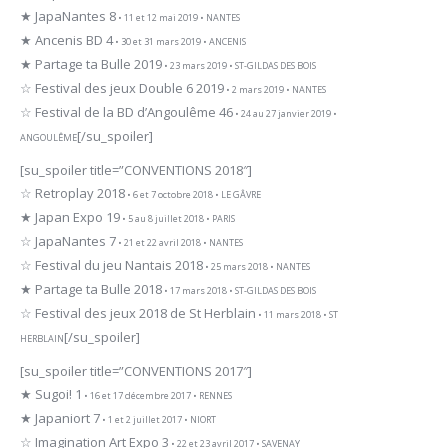
★ JapaNantes 8
• 11 et 12 mai 2019 • NANTES
★ Ancenis BD 4
• 30 et 31 mars 2019 • ANCENIS
★ Partage ta Bulle 2019
• 23 mars 2019 • ST-GILDAS DES BOIS
☆ Festival des jeux Double 6 2019
• 2 mars 2019 • NANTES
☆ Festival de la BD d’Angoulême 46
• 24 au 27 janvier 2019 •
[/su_spoiler]
ANGOULÊME
[su_spoiler title=”CONVENTIONS 2018″]
☆ Retroplay 2018
• 6 et 7 octobre 2018 • LE GÂVRE
★ Japan Expo 19
• 5 au 8 juillet 2018 • PARIS
☆ JapaNantes 7
• 21 et 22 avril 2018 • NANTES
☆ Festival du jeu Nantais 2018
• 25 mars 2018 • NANTES
★ Partage ta Bulle 2018
• 17 mars 2018 • ST-GILDAS DES BOIS
☆ Festival des jeux 2018 de St Herblain
• 11 mars 2018 • ST
[/su_spoiler]
HERBLAIN
[su_spoiler title=”CONVENTIONS 2017″]
★ Sugoi! 1
• 16 et 17 décembre 2017 • RENNES
★ Japaniort 7
• 1 et 2 juillet 2017 • NIORT
☆ Imagination Art Expo 3
• 22 et 23 avril 2017 • SAVENAY