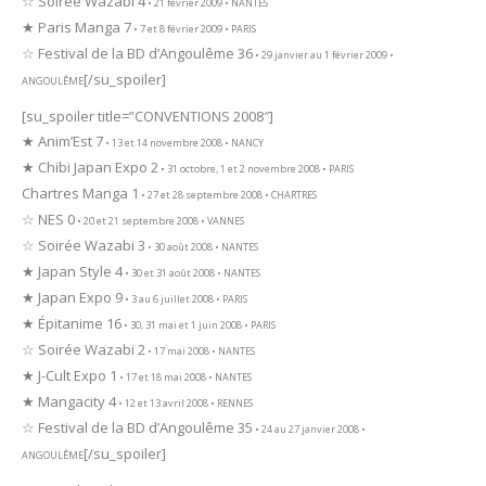
☆ Soirée Wazabi 4
• 21 février 2009 • NANTES
★ Paris Manga 7
• 7 et 8 février 2009 • PARIS
☆ Festival de la BD d’Angoulême 36
• 29 janvier au 1 février 2009 •
[/su_spoiler]
ANGOULÊME
[su_spoiler title=”CONVENTIONS 2008″]
★ Anim’Est 7
• 13 et 14 novembre 2008 • NANCY
★ Chibi Japan Expo 2
• 31 octobre, 1 et 2 novembre 2008 • PARIS
Chartres Manga 1
• 27 et 28 septembre 2008 • CHARTRES
☆ NES 0
• 20 et 21 septembre 2008 • VANNES
☆ Soirée Wazabi 3
• 30 août 2008 • NANTES
★ Japan Style 4
• 30 et 31 août 2008 • NANTES
★ Japan Expo 9
• 3 au 6 juillet 2008 • PARIS
★ Épitanime 16
• 30, 31 mai et 1 juin 2008 • PARIS
☆ Soirée Wazabi 2
• 17 mai 2008 • NANTES
★ J-Cult Expo 1
• 17 et 18 mai 2008 • NANTES
★ Mangacity 4
• 12 et 13 avril 2008 • RENNES
☆ Festival de la BD d’Angoulême 35
• 24 au 27 janvier 2008 •
[/su_spoiler]
ANGOULÊME