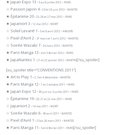
★ Japan Expo 13
• 5 au 8 juillet 2012 • PARIS
☆ Passion Japon 4
• 23 et 24 juin 2012 • NANTES
★ Épitanime 20
• 25, 26 et 27 mai 2012 • PARIS
★ Japaniort 3
• 12 mai 2012 • NIORT
☆ Soleil Levant! 1
• 5 et 6 avril 2012 • ANGERS
☆ Pixel d’Avril 2
• 31 mars et 1 avril 2012 • NANTES
☆ Soirée Wazabi 7
• 24 mars 2012 • NANTES
★ Paris Manga 13
• 4 et 5 février 2012 • PARIS
★ JapaNantes 1
[/su_spoiler]
• 21 et 22 janvier 2012 • NANTES
[su_spoiler title=”CONVENTIONS 2011″]
★ Art to Play 1
• 2, 3 et 4 décembre • NANTES
★ Paris Manga 12
• 1 et 2 octobre 2011 • PARIS
★ Japan Expo 12
• 30 juin au 3 juillet 2011 • PARIS
☆ Épitanime 19
• 20, 21 et 22 mai 2011 • PARIS
☆ Japaniort 2
• 14 mai 2011 • NIORT
☆ Soirée Wazabi 6
• 30 avril 2011 • NANTES
☆ Pixel d’Avril 1
• 23 au 26 mars 2011 • NANTES
★ Paris Manga 11
[/su_spoiler]
• 5 et 6 février 2011 • PARIS