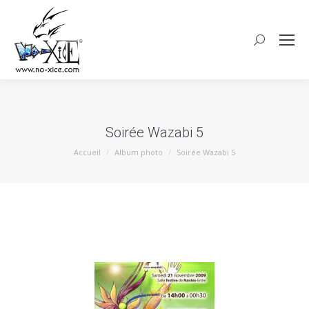
Soirée Wazabi 5
Vous êtes ici :
Accueil
Album photo
Soirée Wazabi 5