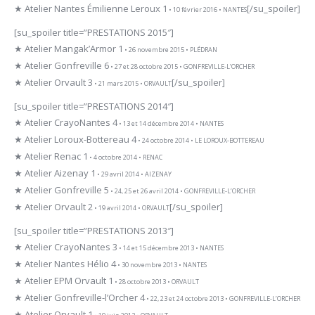
★ Atelier Nantes Émilienne Leroux 1
[/su_spoiler]
• 10 février 2016 • NANTES
[su_spoiler title=”PRESTATIONS 2015″]
★ Atelier Mangak’Armor 1
• 26 novembre 2015 • PLÉDRAN
★ Atelier Gonfreville 6
• 27 et 28 octobre 2015 • GONFREVILLE-L’ORCHER
★ Atelier Orvault 3
[/su_spoiler]
• 21 mars 2015 • ORVAULT
[su_spoiler title=”PRESTATIONS 2014″]
★ Atelier CrayoNantes 4
• 13 et 14 décembre 2014 • NANTES
★ Atelier Loroux-Bottereau 4
• 24 octobre 2014 • LE LOROUX-BOTTEREAU
★ Atelier Renac 1
• 4 octobre 2014 • RENAC
★ Atelier Aizenay 1
• 29 avril 2014 • AIZENAY
★ Atelier Gonfreville 5
• 24, 25 et 26 avril 2014 • GONFREVILLE-L’ORCHER
★ Atelier Orvault 2
[/su_spoiler]
• 19 avril 2014 • ORVAULT
[su_spoiler title=”PRESTATIONS 2013″]
★ Atelier CrayoNantes 3
• 14 et 15 décembre 2013 • NANTES
★ Atelier Nantes Hélio 4
• 30 novembre 2013 • NANTES
★ Atelier EPM Orvault 1
• 28 octobre 2013 • ORVAULT
★ Atelier Gonfreville-l’Orcher 4
• 22, 23 et 24 octobre 2013 • GONFREVILLE-L’ORCHER
★ Atelier Orvault 1