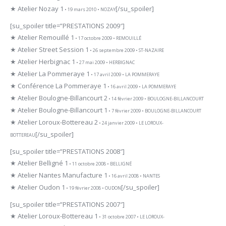
★ Atelier Nozay 1
[/su_spoiler]
• 19 mars 2010 • NOZAY
[su_spoiler title=”PRESTATIONS 2009″]
★ Atelier Remouillé 1
• 17 octobre 2009 • REMOUILLÉ
★ Atelier Street Session 1
• 26 septembre 2009 • ST-NAZAIRE
★ Atelier Herbignac 1
• 27 mai 2009 • HERBIGNAC
★ Atelier La Pommeraye 1
• 17 avril 2009 • LA POMMERAYE
★ Conférence La Pommeraye 1
• 16 avril 2009 • LA POMMERAYE
★ Atelier Boulogne-Billancourt 2
• 14 février 2009 • BOULOGNE-BILLANCOURT
★ Atelier Boulogne-Billancourt 1
• 7 février 2009 • BOULOGNE-BILLANCOURT
★ Atelier Loroux-Bottereau 2
• 24 janvier 2009 • LE LOROUX-
[/su_spoiler]
BOTTEREAU
[su_spoiler title=”PRESTATIONS 2008″]
★ Atelier Belligné 1
• 11 octobre 2008 • BELLIGNÉ
★ Atelier Nantes Manufacture 1
• 16 avril 2008 • NANTES
★ Atelier Oudon 1
[/su_spoiler]
• 19 février 2008 • OUDON
[su_spoiler title=”PRESTATIONS 2007″]
★ Atelier Loroux-Bottereau 1
• 31 octobre 2007 • LE LOROUX-