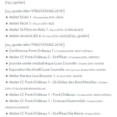
[/su_spoiler]
[su_spoiler title=”PRESTATIONS 2019″]
★ Atelier Drain 1
• 16 novembre 2019 • DRAIN
★ Atelier Rezé 1
• 19 juin 2019 • REZÉ
★ Atelier St-Père-en-Retz 1
• 3 avril 2019 • ST-PÈRE-EN-RETZ
★ Atelier Ancenis BD 4
[/su_spoiler]
• 31 mars 2019 • ANCENIS
[su_spoiler title=”PRESTATIONS 2018″]
★ Conférence Pont-Château 1
• 27 octobre 2018 • PONT-CHÂTEAU
★ Atelier CC Pont-Château 2 – Dréfféac
• 27 octobre 2018 • DRÉFFÉAC
★ Journée vente médiathèque Luce Courville
• 31 août 2018 • NANTES
★ Exposition No-Xice© Luce Courville
• Du 5 juin au 30 août 2018 • NANTES
★ Atelier Nantes Lisa Bresner 1
• 21 avril 2018 • NANTES
★ Atelier CC Pont-Château 1 – St-Gildas des Bois/Missillac
• 16 mars
2018 • ST GILDAS DES BOIS/MISSILLAC
★ Atelier CC Pont-Château 1 – Pont-Château
• 15 mars 2018 • PONT-CHÂTEAU
★ Atelier CC Pont-Château 1 – Crossac/Guenroûët
• 13 mars 2018 •
CROSSAC/GUENROÛËT
★ Atelier CC Pont-Château 1 – Drefféac/Ste-Reine
• 9 mars 2018 •