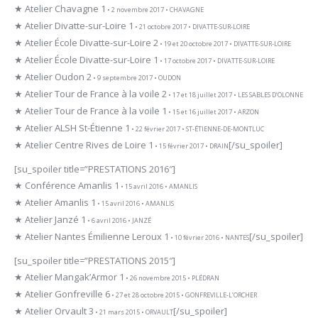
★ Atelier Chavagne 1
• 2 novembre 2017 • CHAVAGNE
★ Atelier Divatte-sur-Loire 1
• 21 octobre 2017 • DIVATTE-SUR-LOIRE
★ Atelier École Divatte-sur-Loire 2
• 19 et 20 octobre 2017 • DIVATTE-SUR-LOIRE
★ Atelier École Divatte-sur-Loire 1
• 17 octobre 2017 • DIVATTE-SUR-LOIRE
★ Atelier Oudon 2
• 9 septembre 2017 • OUDON
★ Atelier Tour de France à la voile 2
• 17 et 18 juillet 2017 • LES SABLES D’OLONNE
★ Atelier Tour de France à la voile 1
• 15 et 16 juillet 2017 • ARZON
★ Atelier ALSH St-Étienne 1
• 22 février 2017 • ST-ÉTIENNE-DE-MONTLUC
★ Atelier Centre Rives de Loire 1
[/su_spoiler]
• 15 février 2017 • DRAIN
[su_spoiler title=”PRESTATIONS 2016″]
★ Conférence Amanlis 1
• 15 avril 2016 • AMANLIS
★ Atelier Amanlis 1
• 15 avril 2016 • AMANLIS
★ Atelier Janzé 1
• 6 avril 2016 • JANZÉ
★ Atelier Nantes Émilienne Leroux 1
[/su_spoiler]
• 10 février 2016 • NANTES
[su_spoiler title=”PRESTATIONS 2015″]
★ Atelier Mangak’Armor 1
• 26 novembre 2015 • PLÉDRAN
★ Atelier Gonfreville 6
• 27 et 28 octobre 2015 • GONFREVILLE-L’ORCHER
★ Atelier Orvault 3
[/su_spoiler]
• 21 mars 2015 • ORVAULT