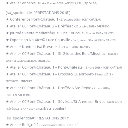
★ Atelier Ancenis BD 4
[/su_spoiler]
• 31 mars 2019 • ANCENIS
[su_spoiler title=”PRESTATIONS 2018″]
★ Conférence Pont-Château 1
• 27 octobre 2018 • PONT-CHÂTEAU
★ Atelier CC Pont-Château 2 – Dréfféac
• 27 octobre 2018 • DRÉFFÉAC
★ Journée vente médiathèque Luce Courville
• 31 août 2018 • NANTES
★ Exposition No-Xice© Luce Courville
• Du 5 juin au 30 août 2018 • NANTES
★ Atelier Nantes Lisa Bresner 1
• 21 avril 2018 • NANTES
★ Atelier CC Pont-Château 1 – St-Gildas des Bois/Missillac
• 16 mars
2018 • ST GILDAS DES BOIS/MISSILLAC
★ Atelier CC Pont-Château 1 – Pont-Château
• 15 mars 2018 • PONT-CHÂTEAU
★ Atelier CC Pont-Château 1 – Crossac/Guenroûët
• 13 mars 2018 •
CROSSAC/GUENROÛËT
★ Atelier CC Pont-Château 1 – Drefféac/Ste-Reine
• 9 mars 2018 •
DREFFÉAC/STE REINE
★ Atelier CC Pont-Château 1 – Sévérac/St-Anne sur Brivet
• 8 mars 2018
[/su_spoiler]
• SÉVÉRAC/STE ANNE SUR BRIVET
[su_spoiler title=”PRESTATIONS 2017″]
★ Atelier Belligné 2
• 25 novembre 2017 • BELLIGNÉ