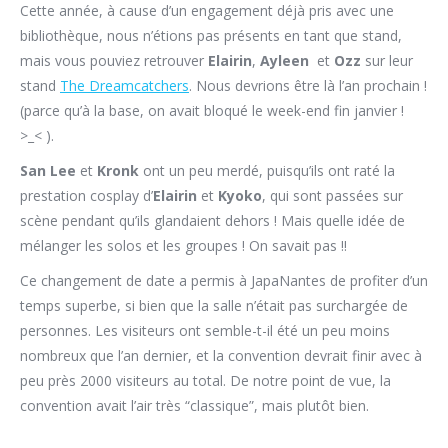
Cette année, à cause d’un engagement déjà pris avec une
bibliothèque, nous n’étions pas présents en tant que stand,
mais vous pouviez retrouver
Elairin
,
Ayleen
et
Ozz
sur leur
stand
The Dreamcatchers
. Nous devrions être là l’an prochain !
(parce qu’à la base, on avait bloqué le week-end fin janvier !
>_< ).
San Lee
et
Kronk
ont un peu merdé, puisqu’ils ont raté la
prestation cosplay d’
Elairin
et
Kyoko
, qui sont passées sur
scène pendant qu’ils glandaient dehors ! Mais quelle idée de
mélanger les solos et les groupes ! On savait pas !!
Ce changement de date a permis à JapaNantes de profiter d’un
temps superbe, si bien que la salle n’était pas surchargée de
personnes. Les visiteurs ont semble-t-il été un peu moins
nombreux que l’an dernier, et la convention devrait finir avec à
peu près 2000 visiteurs au total. De notre point de vue, la
convention avait l’air très “classique”, mais plutôt bien.