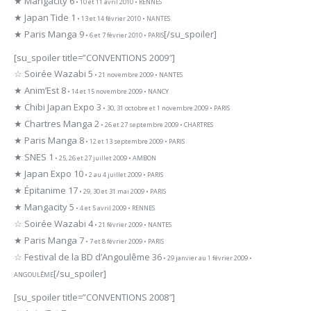
★ Mangacity 6
• 10 et 11 avril 2010 • RENNES
★ Japan Tide 1
• 13 et 14 février 2010 • NANTES
★ Paris Manga 9
[/su_spoiler]
• 6 et 7 février 2010 • PARIS
[su_spoiler title=”CONVENTIONS 2009″]
☆ Soirée Wazabi 5
• 21 novembre 2009 • NANTES
★ Anim’Est 8
• 14 et 15 novembre 2009 • NANCY
★ Chibi Japan Expo 3
• 30, 31 octobre et 1 novembre 2009 • PARIS
★ Chartres Manga 2
• 26 et 27 septembre 2009 • CHARTRES
★ Paris Manga 8
• 12 et 13 septembre 2009 • PARIS
★ SNES 1
• 25, 26 et 27 juillet 2009 • AMBON
★ Japan Expo 10
• 2 au 4 juillet 2009 • PARIS
★ Épitanime 17
• 29, 30 et 31 mai 2009 • PARIS
★ Mangacity 5
• 4 et 5 avril 2009 • RENNES
☆ Soirée Wazabi 4
• 21 février 2009 • NANTES
★ Paris Manga 7
• 7 et 8 février 2009 • PARIS
☆ Festival de la BD d’Angoulême 36
• 29 janvier au 1 février 2009 •
[/su_spoiler]
ANGOULÊME
[su_spoiler title=”CONVENTIONS 2008″]