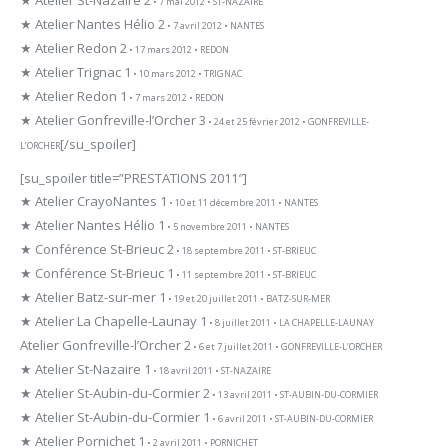
• 7 mai 2012 • ST-NAZAIRE
★ Atelier Nantes Hélio 2
• 7 avril 2012 • NANTES
★ Atelier Redon 2
• 17 mars 2012 • REDON
★ Atelier Trignac 1
• 10 mars 2012 • TRIGNAC
★ Atelier Redon 1
• 7 mars 2012 • REDON
★ Atelier Gonfreville-l’Orcher 3
• 24 et 25 février 2012 • GONFREVILLE-
[/su_spoiler]
L’ORCHER
[su_spoiler title=”PRESTATIONS 2011″]
★ Atelier CrayoNantes 1
• 10 et 11 décembre 2011 • NANTES
★ Atelier Nantes Hélio 1
• 5 novembre 2011 • NANTES
★ Conférence St-Brieuc 2
• 18 septembre 2011 • ST-BRIEUC
★ Conférence St-Brieuc 1
• 11 septembre 2011 • ST-BRIEUC
★ Atelier Batz-sur-mer 1
• 19 et 20 juillet 2011 • BATZ-SUR-MER
★ Atelier La Chapelle-Launay 1
• 8 juillet 2011 • LA CHAPELLE-LAUNAY
Atelier Gonfreville-l’Orcher 2
• 6 et 7 juillet 2011 • GONFREVILLE-L’ORCHER
★ Atelier St-Nazaire 1
• 18 avril 2011 • ST-NAZAIRE
★ Atelier St-Aubin-du-Cormier 2
• 13 avril 2011 • ST-AUBIN-DU-CORMIER
★ Atelier St-Aubin-du-Cormier 1
• 6 avril 2011 • ST-AUBIN-DU-CORMIER
★ Atelier Pornichet 1
• 2 avril 2011 • PORNICHET