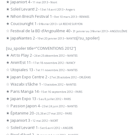
★ Japaniort 4
• 11 mai 2013 • Niort
★ Soleil Levant! 2
• 13 et 14 avril 2013 • Angers
★ Nihon Breizh Festival 1
• 9 et 10 mars 2013 • RENNES
★ Coucounight 1
• 9 février 2013 • LA ROCHE SUR YON
☆ Festival de la BD d’Angoulême 40
• 31 janvier au 3 février 2013 • ANGOULÊME
★ JapaNantes 2
[/su_spoiler]
• 19 et 20 janvier 2013 • NANTES
[su_spoiler title=”CONVENTIONS 2012″]
★ Art to Play 2
• 24 et 25 décembre 2012 • NANTES
★ Anim’Est 11
• 17 et 18 novembre 2012 • NANCY
☆ Utopiales 13
• 7 et 11 novembre 2012 • NANTES
★ Japan Expo Centre 2
• 27 et 28 octobre 2012 • ORLÉANS
☆ Wazabi s’lâche 1
• 13 octobre 2012 • NANTES
★ Paris Manga 14
• 15 et 16 septembre 2012 • PARIS
★ Japan Expo 13
• 5 au 8 juillet 2012 • PARIS
☆ Passion Japon 4
• 23 et 24 juin 2012 • NANTES
★ Épitanime 20
• 25, 26 et 27 mai 2012 • PARIS
★ Japaniort 3
• 12 mai 2012 • NIORT
☆ Soleil Levant! 1
• 5 et 6 avril 2012 • ANGERS
☆ Pixel d’Avril 2