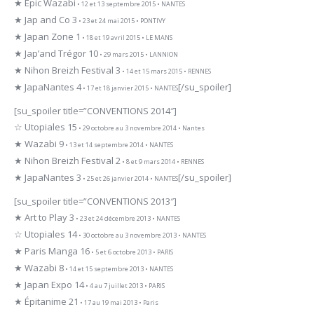
★ Epic Wazabi
• 12 et 13 septembre 2015 • NANTES
★ Jap and Co 3
• 23 et 24 mai 2015 • PONTIVY
★ Japan Zone 1
• 18 et 19 avril 2015 • LE MANS
★ Jap’and Trégor 10
• 29 mars 2015 • LANNION
★ Nihon Breizh Festival 3
• 14 et 15 mars 2015 • RENNES
★ JapaNantes 4
[/su_spoiler]
• 17 et 18 janvier 2015 • NANTES
[su_spoiler title=”CONVENTIONS 2014″]
☆ Utopiales 15
• 29 octobre au 3 novembre 2014 • Nantes
★ Wazabi 9
• 13 et 14 septembre 2014 • NANTES
★ Nihon Breizh Festival 2
• 8 et 9 mars 2014 • RENNES
★ JapaNantes 3
[/su_spoiler]
• 25 et 26 janvier 2014 • NANTES
[su_spoiler title=”CONVENTIONS 2013″]
★ Art to Play 3
• 23 et 24 décembre 2013 • NANTES
☆ Utopiales 14
• 30 octobre au 3 novembre 2013 • NANTES
★ Paris Manga 16
• 5 et 6 octobre 2013 • PARIS
★ Wazabi 8
• 14 et 15 septembre 2013 • NANTES
★ Japan Expo 14
• 4 au 7 juillet 2013 • PARIS
★ Épitanime 21
• 17 au 19 mai 2013 • Paris