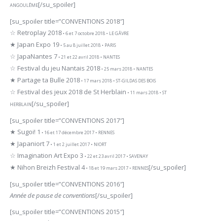
[/su_spoiler]
ANGOULÊME
[su_spoiler title=”CONVENTIONS 2018″]
☆ Retroplay 2018
• 6 et 7 octobre 2018 • LE GÂVRE
★ Japan Expo 19
• 5 au 8 juillet 2018 • PARIS
☆ JapaNantes 7
• 21 et 22 avril 2018 • NANTES
☆ Festival du jeu Nantais 2018
• 25 mars 2018 • NANTES
★ Partage ta Bulle 2018
• 17 mars 2018 • ST-GILDAS DES BOIS
☆ Festival des jeux 2018 de St Herblain
• 11 mars 2018 • ST
[/su_spoiler]
HERBLAIN
[su_spoiler title=”CONVENTIONS 2017″]
★ Sugoi! 1
• 16 et 17 décembre 2017 • RENNES
★ Japaniort 7
• 1 et 2 juillet 2017 • NIORT
☆ Imagination Art Expo 3
• 22 et 23 avril 2017 • SAVENAY
★ Nihon Breizh Festival 4
[/su_spoiler]
• 18 et 19 mars 2017 • RENNES
[su_spoiler title=”CONVENTIONS 2016″]
Année de pause de conventions
[/su_spoiler]
[su_spoiler title=”CONVENTIONS 2015″]