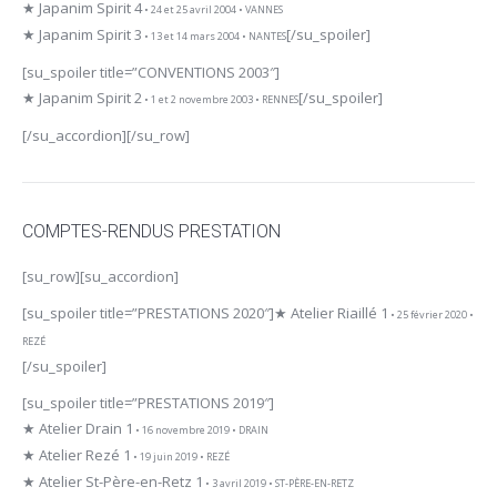
★ Japanim Spirit 4
• 24 et 25 avril 2004 • VANNES
★ Japanim Spirit 3
[/su_spoiler]
• 13 et 14 mars 2004 • NANTES
[su_spoiler title=”CONVENTIONS 2003″]
★ Japanim Spirit 2
[/su_spoiler]
• 1 et 2 novembre 2003 • RENNES
[/su_accordion][/su_row]
COMPTES-RENDUS PRESTATION
[su_row][su_accordion]
[su_spoiler title=”PRESTATIONS 2020″]
★ Atelier Riaillé 1
• 25 février 2020 •
REZÉ
[/su_spoiler]
[su_spoiler title=”PRESTATIONS 2019″]
★ Atelier Drain 1
• 16 novembre 2019 • DRAIN
★ Atelier Rezé 1
• 19 juin 2019 • REZÉ
★ Atelier St-Père-en-Retz 1
• 3 avril 2019 • ST-PÈRE-EN-RETZ