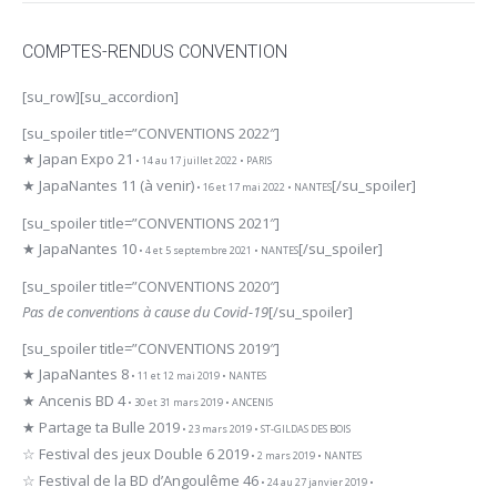
COMPTES-RENDUS CONVENTION
[su_row][su_accordion]
[su_spoiler title=”CONVENTIONS 2022″]
★ Japan Expo 21
• 14 au 17 juillet 2022 • PARIS
★ JapaNantes 11 (à venir)
[/su_spoiler]
• 16 et 17 mai 2022 • NANTES
[su_spoiler title=”CONVENTIONS 2021″]
★ JapaNantes 10
[/su_spoiler]
• 4 et 5 septembre 2021 • NANTES
[su_spoiler title=”CONVENTIONS 2020″]
Pas de conventions à cause du Covid-19
[/su_spoiler]
[su_spoiler title=”CONVENTIONS 2019″]
★ JapaNantes 8
• 11 et 12 mai 2019 • NANTES
★ Ancenis BD 4
• 30 et 31 mars 2019 • ANCENIS
★ Partage ta Bulle 2019
• 23 mars 2019 • ST-GILDAS DES BOIS
☆ Festival des jeux Double 6 2019
• 2 mars 2019 • NANTES
☆ Festival de la BD d’Angoulême 46
• 24 au 27 janvier 2019 •