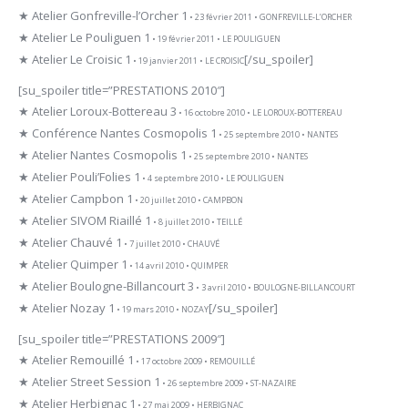
★ Atelier Gonfreville-l’Orcher 1
• 23 février 2011 • GONFREVILLE-L’ORCHER
★ Atelier Le Pouliguen 1
• 19 février 2011 • LE POULIGUEN
★ Atelier Le Croisic 1
[/su_spoiler]
• 19 janvier 2011 • LE CROISIC
[su_spoiler title=”PRESTATIONS 2010″]
★ Atelier Loroux-Bottereau 3
• 16 octobre 2010 • LE LOROUX-BOTTEREAU
★ Conférence Nantes Cosmopolis 1
• 25 septembre 2010 • NANTES
★ Atelier Nantes Cosmopolis 1
• 25 septembre 2010 • NANTES
★ Atelier Pouli’Folies 1
• 4 septembre 2010 • LE POULIGUEN
★ Atelier Campbon 1
• 20 juillet 2010 • CAMPBON
★ Atelier SIVOM Riaillé 1
• 8 juillet 2010 • TEILLÉ
★ Atelier Chauvé 1
• 7 juillet 2010 • CHAUVÉ
★ Atelier Quimper 1
• 14 avril 2010 • QUIMPER
★ Atelier Boulogne-Billancourt 3
• 3 avril 2010 • BOULOGNE-BILLANCOURT
★ Atelier Nozay 1
[/su_spoiler]
• 19 mars 2010 • NOZAY
[su_spoiler title=”PRESTATIONS 2009″]
★ Atelier Remouillé 1
• 17 octobre 2009 • REMOUILLÉ
★ Atelier Street Session 1
• 26 septembre 2009 • ST-NAZAIRE
★ Atelier Herbignac 1
• 27 mai 2009 • HERBIGNAC