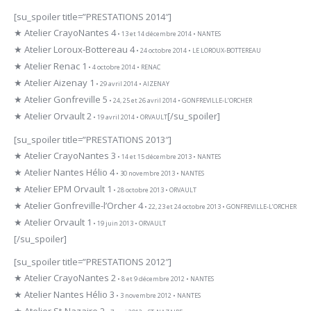
[su_spoiler title=”PRESTATIONS 2014″]
★ Atelier CrayoNantes 4
• 13 et 14 décembre 2014 • NANTES
★ Atelier Loroux-Bottereau 4
• 24 octobre 2014 • LE LOROUX-BOTTEREAU
★ Atelier Renac 1
• 4 octobre 2014 • RENAC
★ Atelier Aizenay 1
• 29 avril 2014 • AIZENAY
★ Atelier Gonfreville 5
• 24, 25 et 26 avril 2014 • GONFREVILLE-L’ORCHER
★ Atelier Orvault 2
[/su_spoiler]
• 19 avril 2014 • ORVAULT
[su_spoiler title=”PRESTATIONS 2013″]
★ Atelier CrayoNantes 3
• 14 et 15 décembre 2013 • NANTES
★ Atelier Nantes Hélio 4
• 30 novembre 2013 • NANTES
★ Atelier EPM Orvault 1
• 28 octobre 2013 • ORVAULT
★ Atelier Gonfreville-l’Orcher 4
• 22, 23 et 24 octobre 2013 • GONFREVILLE-L’ORCHER
★ Atelier Orvault 1
• 19 juin 2013 • ORVAULT
[/su_spoiler]
[su_spoiler title=”PRESTATIONS 2012″]
★ Atelier CrayoNantes 2
• 8 et 9 décembre 2012 • NANTES
★ Atelier Nantes Hélio 3
• 3 novembre 2012 • NANTES
★ Atelier St-Nazaire 2