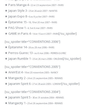
★ Paris Manga 4
• 22 et 23 septembre 2007 • PARIS
★ Japan Style 3
• 25 et 26 août 2007 • NANTES
★ Japan Expo 8
• 6 au 9 juillet 2007 • PARIS
★ Épitanime 15
• 18, 19 et 20 mai 2007 • PARIS
★ PAG Show 1
• 4, 5 et 6 mai 2007 • PARIS
★ GAME in Paris 4
[/su_spoiler]
• 14 et 15 avril 2007 • PARIS
[su_spoiler title=”CONVENTIONS 2006″]
★ Épitanime 14
• 26 au 28 mai 2006 • PARIS
★ Perros-Guirec 13
• au 6 mai 2006 • PERROS-GUIREC
★ Japan Rumble 1
[/su_spoiler]
• 25 et 26 mars 2006 • ORLÉANS
[su_spoiler title=”CONVENTIONS 2005″]
★ Anim’Est 4
• 19 et 20 novembre 2005 • NANCY
★ Mangacity 2
• 24 et 25 septembre 2005 • RENNES
★ Japanim Spirit 6
[/su_spoiler]
• 27 et 28 août 2005 • LORIENT
[su_spoiler title=”CONVENTIONS 2004″]
★ Japanim Spirit 5
• 30 et 31 octobre 2004 • RENNES
★ Mangacity 1
• 25 et 26 septembre 2004 • RENNES