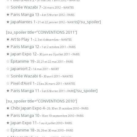
• 31 mars et 1 avril 2012 • NANTES
☆ Soirée Wazabi 7
• 24 mars 2012 • NANTES
★ Paris Manga 13
• 4 et 5 février 2012 • PARIS
★ JapaNantes 1
[/su_spoiler]
• 21 et 22 janvier 2012 • NANTES
[su_spoiler title=”CONVENTIONS 2011″]
★ Art to Play 1
• 2, 3 et 4 décembre • NANTES
★ Paris Manga 12
• 1 et 2 octobre 2011 • PARIS
★ Japan Expo 12
• 30 juin au 3 juillet 2011 • PARIS
☆ Épitanime 19
• 20, 21 et 22 mai 2011 • PARIS
☆ Japaniort 2
• 14 mai 2011 • NIORT
☆ Soirée Wazabi 6
• 30 avril 2011 • NANTES
☆ Pixel d’Avril 1
• 23 au 26 mars 2011 • NANTES
★ Paris Manga 11
[/su_spoiler]
• 5 et 6 février 2011 • PARIS
[su_spoiler title=”CONVENTIONS 2010″]
★ Chibi Japan Expo 4
• 29, 30 et 31 octobre 2010 • PARIS
★ Paris Manga 10
• 18 et 19 septembre 2010 • PARIS
★ Japan Expo 11
• 1 au 4 juillet 2010 • PARIS
☆ Épitanime 18
• 28, 29 et 30 mai 2010 • PARIS