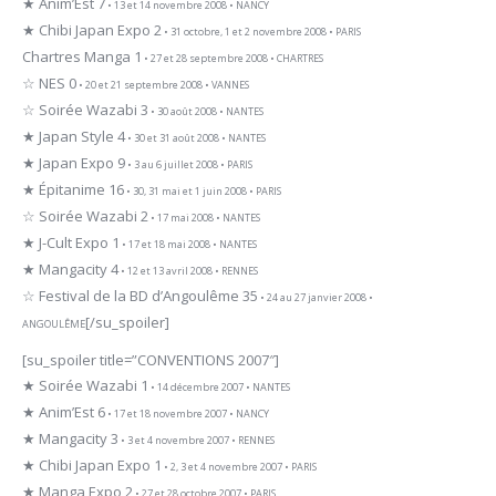
★ Anim’Est 7
• 13 et 14 novembre 2008 • NANCY
★ Chibi Japan Expo 2
• 31 octobre, 1 et 2 novembre 2008 • PARIS
Chartres Manga 1
• 27 et 28 septembre 2008 • CHARTRES
☆ NES 0
• 20 et 21 septembre 2008 • VANNES
☆ Soirée Wazabi 3
• 30 août 2008 • NANTES
★ Japan Style 4
• 30 et 31 août 2008 • NANTES
★ Japan Expo 9
• 3 au 6 juillet 2008 • PARIS
★ Épitanime 16
• 30, 31 mai et 1 juin 2008 • PARIS
☆ Soirée Wazabi 2
• 17 mai 2008 • NANTES
★ J-Cult Expo 1
• 17 et 18 mai 2008 • NANTES
★ Mangacity 4
• 12 et 13 avril 2008 • RENNES
☆ Festival de la BD d’Angoulême 35
• 24 au 27 janvier 2008 •
[/su_spoiler]
ANGOULÊME
[su_spoiler title=”CONVENTIONS 2007″]
★ Soirée Wazabi 1
• 14 décembre 2007 • NANTES
★ Anim’Est 6
• 17 et 18 novembre 2007 • NANCY
★ Mangacity 3
• 3 et 4 novembre 2007 • RENNES
★ Chibi Japan Expo 1
• 2, 3 et 4 novembre 2007 • PARIS
★ Manga Expo 2
• 27 et 28 octobre 2007 • PARIS