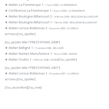
★ Atelier La Pommeraye 1
• 17 avril 2009 • LA POMMERAYE
★ Conférence La Pommeraye 1
• 16 avril 2009 • LA POMMERAYE
★ Atelier Boulogne-Billancourt 2
• 14 février 2009 • BOULOGNE-BILLANCOURT
★ Atelier Boulogne-Billancourt 1
• 7 février 2009 • BOULOGNE-BILLANCOURT
★ Atelier Loroux-Bottereau 2
• 24 janvier 2009 • LE LOROUX-
[/su_spoiler]
BOTTEREAU
[su_spoiler title=”PRESTATIONS 2008″]
★ Atelier Belligné 1
• 11 octobre 2008 • BELLIGNÉ
★ Atelier Nantes Manufacture 1
• 16 avril 2008 • NANTES
★ Atelier Oudon 1
[/su_spoiler]
• 19 février 2008 • OUDON
[su_spoiler title=”PRESTATIONS 2007″]
★ Atelier Loroux-Bottereau 1
• 31 octobre 2007 • LE LOROUX-
[/su_spoiler]
BOTTEREAU
[/su_accordion][/su_row]