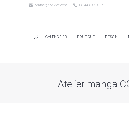
contact@no-xice.com
06 44 69 69 93
CALENDRIER
BOUTIQUE
DESSIN
CALENDRIER
BOUTIQUE
DESSIN
Atelier manga C