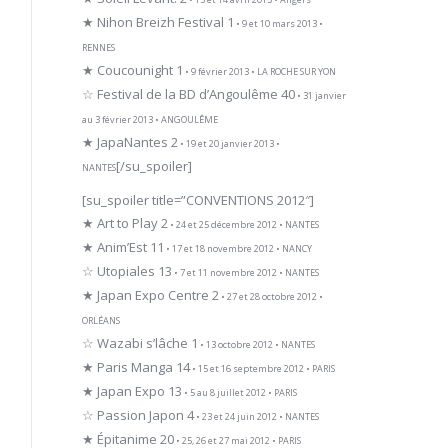
★ Nihon Breizh Festival 1
• 9 et 10 mars 2013 •
RENNES
★ Coucounight 1
• 9 février 2013 • LA ROCHE SUR YON
☆ Festival de la BD d’Angoulême 40
• 31 janvier
au 3 février 2013 • ANGOULÊME
★ JapaNantes 2
• 19 et 20 janvier 2013 •
[/su_spoiler]
NANTES
[su_spoiler title=”CONVENTIONS 2012″]
★ Art to Play 2
• 24 et 25 décembre 2012 • NANTES
★ Anim’Est 11
• 17 et 18 novembre 2012 • NANCY
☆ Utopiales 13
• 7 et 11 novembre 2012 • NANTES
★ Japan Expo Centre 2
• 27 et 28 octobre 2012 •
ORLÉANS
☆ Wazabi s’lâche 1
• 13 octobre 2012 • NANTES
★ Paris Manga 14
• 15 et 16 septembre 2012 • PARIS
★ Japan Expo 13
• 5 au 8 juillet 2012 • PARIS
☆ Passion Japon 4
• 23 et 24 juin 2012 • NANTES
★ Épitanime 20
• 25, 26 et 27 mai 2012 • PARIS