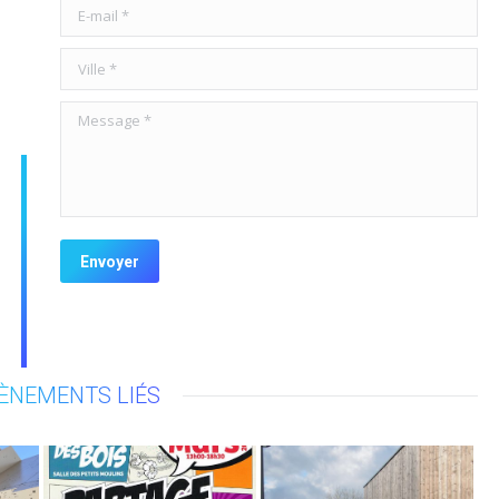
E-mail *
Ville *
Message *
Envoyer
VÈNEMENTS LIÉS
a
Atelier manga