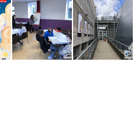
Atelier manga
Atelier manga
0
Riaillé 1
Rezé 1
25 février 2020
19 juin 2019