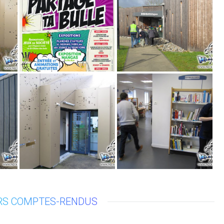
Partage ta Bulle
CC Pont-
2018
Château 1 – St
Gildas/Missillac
17 mars 2018
16 mars 2018
Atelier manga
Atelier manga
a
CC Pont-
CC Pont-
Château 1 –
Château 1 –
Drefféac/Ste-
Sévérac/St-
roûët
Reine
Anne sur Brivet
9 mars 2018
8 mars 2018
RS COMPTES-RENDUS