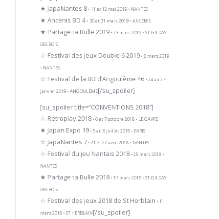
★ JapaNantes 8
• 11 et 12 mai 2019 • NANTES
★ Ancenis BD 4
• 30 et 31 mars 2019 • ANCENIS
★ Partage ta Bulle 2019
• 23 mars 2019 • ST-GILDAS
DES BOIS
☆ Festival des jeux Double 6 2019
• 2 mars 2019
• NANTES
☆ Festival de la BD d’Angoulême 46
• 24 au 27
[/su_spoiler]
janvier 2019 • ANGOULÊME
[su_spoiler title=”CONVENTIONS 2018″]
☆ Retroplay 2018
• 6 et 7 octobre 2018 • LE GÂVRE
★ Japan Expo 19
• 5 au 8 juillet 2018 • PARIS
☆ JapaNantes 7
• 21 et 22 avril 2018 • NANTES
☆ Festival du jeu Nantais 2018
• 25 mars 2018 •
NANTES
★ Partage ta Bulle 2018
• 17 mars 2018 • ST-GILDAS
DES BOIS
☆ Festival des jeux 2018 de St Herblain
• 11
[/su_spoiler]
mars 2018 • ST HERBLAIN