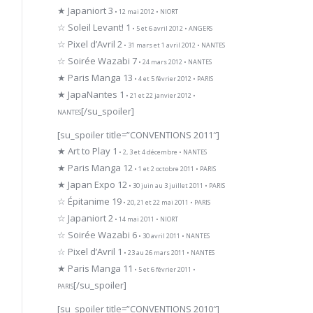
★ Japaniort 3
• 12 mai 2012 • NIORT
☆ Soleil Levant! 1
• 5 et 6 avril 2012 • ANGERS
☆ Pixel d’Avril 2
• 31 mars et 1 avril 2012 • NANTES
☆ Soirée Wazabi 7
• 24 mars 2012 • NANTES
★ Paris Manga 13
• 4 et 5 février 2012 • PARIS
★ JapaNantes 1
• 21 et 22 janvier 2012 •
[/su_spoiler]
NANTES
[su_spoiler title=”CONVENTIONS 2011″]
★ Art to Play 1
• 2, 3 et 4 décembre • NANTES
★ Paris Manga 12
• 1 et 2 octobre 2011 • PARIS
★ Japan Expo 12
• 30 juin au 3 juillet 2011 • PARIS
☆ Épitanime 19
• 20, 21 et 22 mai 2011 • PARIS
☆ Japaniort 2
• 14 mai 2011 • NIORT
☆ Soirée Wazabi 6
• 30 avril 2011 • NANTES
☆ Pixel d’Avril 1
• 23 au 26 mars 2011 • NANTES
★ Paris Manga 11
• 5 et 6 février 2011 •
[/su_spoiler]
PARIS
[su_spoiler title=”CONVENTIONS 2010″]