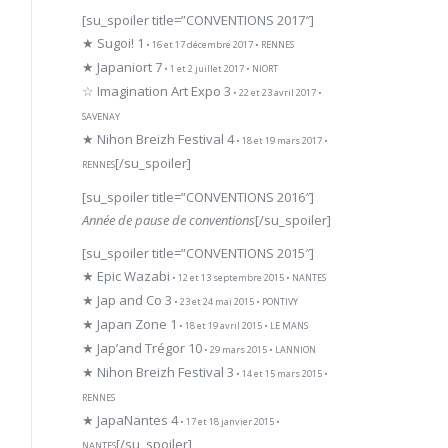
[su_spoiler title=”CONVENTIONS 2017″]
★ Sugoi! 1
• 16 et 17 décembre 2017 • RENNES
★ Japaniort 7
• 1 et 2 juillet 2017 • NIORT
☆ Imagination Art Expo 3
• 22 et 23 avril 2017 •
SAVENAY
★ Nihon Breizh Festival 4
• 18 et 19 mars 2017 •
[/su_spoiler]
RENNES
[su_spoiler title=”CONVENTIONS 2016″]
Année de pause de conventions
[/su_spoiler]
[su_spoiler title=”CONVENTIONS 2015″]
★ Epic Wazabi
• 12 et 13 septembre 2015 • NANTES
★ Jap and Co 3
• 23 et 24 mai 2015 • PONTIVY
★ Japan Zone 1
• 18 et 19 avril 2015 • LE MANS
★ Jap’and Trégor 10
• 29 mars 2015 • LANNION
★ Nihon Breizh Festival 3
• 14 et 15 mars 2015 •
RENNES
★ JapaNantes 4
• 17 et 18 janvier 2015 •
[/su_spoiler]
NANTES