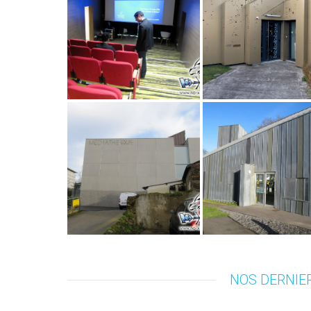
Conférence
CC Pont-
manga Pont-
Château 2 –
Château 1
Dréfféac
27 octobre 2018
27 octobre 2018
Atelier manga
Atelier mang
CC Pont-
CC Pont-
Château 1 –
Château 1 –
Pont-Château
Crossac/Guen
15 mars 2018
13 mars 2018
NOS DERNIE