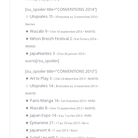
[su_spoiler title=”CONVENTIONS 2014″]
☆ Utopiales 15
• 29 octobre au 3 novembre 2014 •
Nantes
★ Wazabi 9
• 13 et 14 septembre 2014 • NANTES
★ Nihon Breizh Festival 2
• 8 et 9 mars 2014 •
RENNES
★ JapaNantes 3
• 25 et 26 janvier 2014 •
[/su_spoiler]
NANTES
[su_spoiler title=”CONVENTIONS 2013″]
★ Art to Play 3
• 23 et 24 décembre 2013 • NANTES
☆ Utopiales 14
• 30 octobre au 3 novembre 2013 •
NANTES
★ Paris Manga 16
• 5 et 6 octobre 2013 • PARIS
★ Wazabi 8
• 14 et 15 septembre 2013 • NANTES
★ Japan Expo 14
• 4 au 7 juillet 2013 • PARIS
★ Épitanime 21
• 17 au 19 mai 2013 • Paris
★ Japaniort 4
• 11 mai 2013 • Niort
★ Soleil Levant! 2
• 13 et 14 avril 2013 • Angers