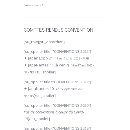
Soyez patient !
COMPTES-RENDUS CONVENTION
[su_row][su_accordion]
[su_spoiler title=”CONVENTIONS 2022″]
★ Japan Expo 21
• 14 au 17 juillet 2022 • PARIS
★ JapaNantes 11 (à venir)
• 16 et 17 mai 2022 •
[/su_spoiler]
NANTES
[su_spoiler title=”CONVENTIONS 2021″]
★ JapaNantes 10
• 4 et 5 septembre 2021 •
[/su_spoiler]
NANTES
[su_spoiler title=”CONVENTIONS 2020″]
Pas de conventions à cause du Covid-
19
[/su_spoiler]
[su_spoiler title=”CONVENTIONS 2019″]