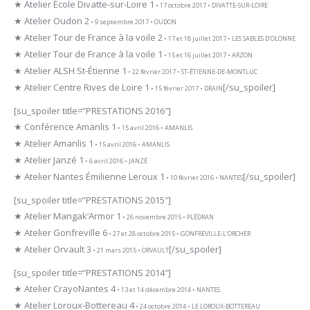
★ Atelier École Divatte-sur-Loire 1
• 17 octobre 2017 • DIVATTE-SUR-LOIRE
★ Atelier Oudon 2
• 9 septembre 2017 • OUDON
★ Atelier Tour de France à la voile 2
• 17 et 18 juillet 2017 • LES SABLES D’OLONNE
★ Atelier Tour de France à la voile 1
• 15 et 16 juillet 2017 • ARZON
★ Atelier ALSH St-Étienne 1
• 22 février 2017 • ST-ÉTIENNE-DE-MONTLUC
★ Atelier Centre Rives de Loire 1
[/su_spoiler]
• 15 février 2017 • DRAIN
[su_spoiler title=”PRESTATIONS 2016″]
★ Conférence Amanlis 1
• 15 avril 2016 • AMANLIS
★ Atelier Amanlis 1
• 15 avril 2016 • AMANLIS
★ Atelier Janzé 1
• 6 avril 2016 • JANZÉ
★ Atelier Nantes Émilienne Leroux 1
[/su_spoiler]
• 10 février 2016 • NANTES
[su_spoiler title=”PRESTATIONS 2015″]
★ Atelier Mangak’Armor 1
• 26 novembre 2015 • PLÉDRAN
★ Atelier Gonfreville 6
• 27 et 28 octobre 2015 • GONFREVILLE-L’ORCHER
★ Atelier Orvault 3
[/su_spoiler]
• 21 mars 2015 • ORVAULT
[su_spoiler title=”PRESTATIONS 2014″]
★ Atelier CrayoNantes 4
• 13 et 14 décembre 2014 • NANTES
★ Atelier Loroux-Bottereau 4
• 24 octobre 2014 • LE LOROUX-BOTTEREAU