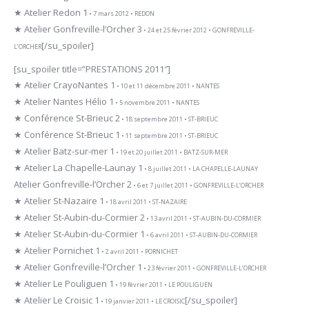
★ Atelier Redon 1
• 7 mars 2012 • REDON
★ Atelier Gonfreville-l’Orcher 3
• 24 et 25 février 2012 • GONFREVILLE-
[/su_spoiler]
L’ORCHER
[su_spoiler title=”PRESTATIONS 2011″]
★ Atelier CrayoNantes 1
• 10 et 11 décembre 2011 • NANTES
★ Atelier Nantes Hélio 1
• 5 novembre 2011 • NANTES
★ Conférence St-Brieuc 2
• 18 septembre 2011 • ST-BRIEUC
★ Conférence St-Brieuc 1
• 11 septembre 2011 • ST-BRIEUC
★ Atelier Batz-sur-mer 1
• 19 et 20 juillet 2011 • BATZ-SUR-MER
★ Atelier La Chapelle-Launay 1
• 8 juillet 2011 • LA CHAPELLE-LAUNAY
Atelier Gonfreville-l’Orcher 2
• 6 et 7 juillet 2011 • GONFREVILLE-L’ORCHER
★ Atelier St-Nazaire 1
• 18 avril 2011 • ST-NAZAIRE
★ Atelier St-Aubin-du-Cormier 2
• 13 avril 2011 • ST-AUBIN-DU-CORMIER
★ Atelier St-Aubin-du-Cormier 1
• 6 avril 2011 • ST-AUBIN-DU-CORMIER
★ Atelier Pornichet 1
• 2 avril 2011 • PORNICHET
★ Atelier Gonfreville-l’Orcher 1
• 23 février 2011 • GONFREVILLE-L’ORCHER
★ Atelier Le Pouliguen 1
• 19 février 2011 • LE POULIGUEN
★ Atelier Le Croisic 1
[/su_spoiler]
• 19 janvier 2011 • LE CROISIC