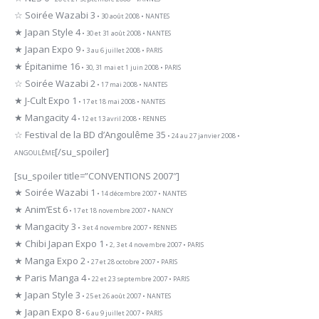
☆ Soirée Wazabi 3
• 30 août 2008 • NANTES
★ Japan Style 4
• 30 et 31 août 2008 • NANTES
★ Japan Expo 9
• 3 au 6 juillet 2008 • PARIS
★ Épitanime 16
• 30, 31 mai et 1 juin 2008 • PARIS
☆ Soirée Wazabi 2
• 17 mai 2008 • NANTES
★ J-Cult Expo 1
• 17 et 18 mai 2008 • NANTES
★ Mangacity 4
• 12 et 13 avril 2008 • RENNES
☆ Festival de la BD d’Angoulême 35
• 24 au 27 janvier 2008 •
[/su_spoiler]
ANGOULÊME
[su_spoiler title=”CONVENTIONS 2007″]
★ Soirée Wazabi 1
• 14 décembre 2007 • NANTES
★ Anim’Est 6
• 17 et 18 novembre 2007 • NANCY
★ Mangacity 3
• 3 et 4 novembre 2007 • RENNES
★ Chibi Japan Expo 1
• 2, 3 et 4 novembre 2007 • PARIS
★ Manga Expo 2
• 27 et 28 octobre 2007 • PARIS
★ Paris Manga 4
• 22 et 23 septembre 2007 • PARIS
★ Japan Style 3
• 25 et 26 août 2007 • NANTES
★ Japan Expo 8
• 6 au 9 juillet 2007 • PARIS