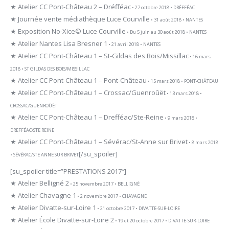
★ Atelier CC Pont-Château 2 – Dréfféac
• 27 octobre 2018 • DRÉFFÉAC
★ Journée vente médiathèque Luce Courville
• 31 août 2018 • NANTES
★ Exposition No-Xice© Luce Courville
• Du 5 juin au 30 août 2018 • NANTES
★ Atelier Nantes Lisa Bresner 1
• 21 avril 2018 • NANTES
★ Atelier CC Pont-Château 1 – St-Gildas des Bois/Missillac
• 16 mars
2018 • ST GILDAS DES BOIS/MISSILLAC
★ Atelier CC Pont-Château 1 – Pont-Château
• 15 mars 2018 • PONT-CHÂTEAU
★ Atelier CC Pont-Château 1 – Crossac/Guenroûët
• 13 mars 2018 •
CROSSAC/GUENROÛËT
★ Atelier CC Pont-Château 1 – Drefféac/Ste-Reine
• 9 mars 2018 •
DREFFÉAC/STE REINE
★ Atelier CC Pont-Château 1 – Sévérac/St-Anne sur Brivet
• 8 mars 2018
[/su_spoiler]
• SÉVÉRAC/STE ANNE SUR BRIVET
[su_spoiler title=”PRESTATIONS 2017″]
★ Atelier Belligné 2
• 25 novembre 2017 • BELLIGNÉ
★ Atelier Chavagne 1
• 2 novembre 2017 • CHAVAGNE
★ Atelier Divatte-sur-Loire 1
• 21 octobre 2017 • DIVATTE-SUR-LOIRE
★ Atelier École Divatte-sur-Loire 2
• 19 et 20 octobre 2017 • DIVATTE-SUR-LOIRE