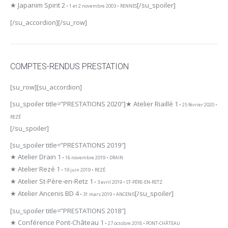
★ Japanim Spirit 2
[/su_spoiler]
• 1 et 2 novembre 2003 • RENNES
[/su_accordion][/su_row]
COMPTES-RENDUS PRESTATION
[su_row][su_accordion]
[su_spoiler title=”PRESTATIONS 2020″]
★ Atelier Riaillé 1
• 25 février 2020 •
REZÉ
[/su_spoiler]
[su_spoiler title=”PRESTATIONS 2019″]
★ Atelier Drain 1
• 16 novembre 2019 • DRAIN
★ Atelier Rezé 1
• 19 juin 2019 • REZÉ
★ Atelier St-Père-en-Retz 1
• 3 avril 2019 • ST-PÈRE-EN-RETZ
★ Atelier Ancenis BD 4
[/su_spoiler]
• 31 mars 2019 • ANCENIS
[su_spoiler title=”PRESTATIONS 2018″]
★ Conférence Pont-Château 1
• 27 octobre 2018 • PONT-CHÂTEAU