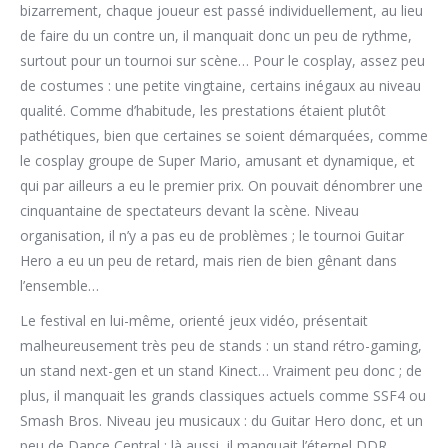
bizarrement, chaque joueur est passé individuellement, au lieu
de faire du un contre un, il manquait donc un peu de rythme,
surtout pour un tournoi sur scène… Pour le cosplay, assez peu
de costumes : une petite vingtaine, certains inégaux au niveau
qualité. Comme d’habitude, les prestations étaient plutôt
pathétiques, bien que certaines se soient démarquées, comme
le cosplay groupe de Super Mario, amusant et dynamique, et
qui par ailleurs a eu le premier prix. On pouvait dénombrer une
cinquantaine de spectateurs devant la scène. Niveau
organisation, il n’y a pas eu de problèmes ; le tournoi Guitar
Hero a eu un peu de retard, mais rien de bien gênant dans
l’ensemble…
Le festival en lui-même, orienté jeux vidéo, présentait
malheureusement très peu de stands : un stand rétro-gaming,
un stand next-gen et un stand Kinect… Vraiment peu donc ; de
plus, il manquait les grands classiques actuels comme SSF4 ou
Smash Bros. Niveau jeu musicaux : du Guitar Hero donc, et un
peu de Dance Central ; là aussi, il manquait l’éternel DDR…