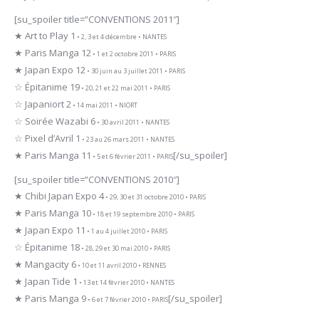
[su_spoiler title=”CONVENTIONS 2011″]
★ Art to Play 1
• 2, 3 et 4 décembre • NANTES
★ Paris Manga 12
• 1 et 2 octobre 2011 • PARIS
★ Japan Expo 12
• 30 juin au 3 juillet 2011 • PARIS
☆ Épitanime 19
• 20, 21 et 22 mai 2011 • PARIS
☆ Japaniort 2
• 14 mai 2011 • NIORT
☆ Soirée Wazabi 6
• 30 avril 2011 • NANTES
☆ Pixel d’Avril 1
• 23 au 26 mars 2011 • NANTES
★ Paris Manga 11
[/su_spoiler]
• 5 et 6 février 2011 • PARIS
[su_spoiler title=”CONVENTIONS 2010″]
★ Chibi Japan Expo 4
• 29, 30 et 31 octobre 2010 • PARIS
★ Paris Manga 10
• 18 et 19 septembre 2010 • PARIS
★ Japan Expo 11
• 1 au 4 juillet 2010 • PARIS
☆ Épitanime 18
• 28, 29 et 30 mai 2010 • PARIS
★ Mangacity 6
• 10 et 11 avril 2010 • RENNES
★ Japan Tide 1
• 13 et 14 février 2010 • NANTES
★ Paris Manga 9
[/su_spoiler]
• 6 et 7 février 2010 • PARIS