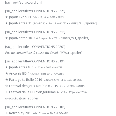
[su_row][su_accordion]
[su_spoiler title=”CONVENTIONS 2022″]
★ Japan Expo 21
• 14 au 17 juillet 2022 • PARIS
★ JapaNantes 11 (à venir)
[/su_spoiler]
• 16 et 17 mai 2022 • NANTES
[su_spoiler title=”CONVENTIONS 2021″]
★ JapaNantes 10
[/su_spoiler]
• 4 et 5 septembre 2021 • NANTES
[su_spoiler title=”CONVENTIONS 2020″]
Pas de conventions à cause du Covid-19
[/su_spoiler]
[su_spoiler title=”CONVENTIONS 2019″]
★ JapaNantes 8
• 11 et 12 mai 2019 • NANTES
★ Ancenis BD 4
• 30 et 31 mars 2019 • ANCENIS
★ Partage ta Bulle 2019
• 23 mars 2019 • ST-GILDAS DES BOIS
☆ Festival des jeux Double 6 2019
• 2 mars 2019 • NANTES
☆ Festival de la BD d’Angoulême 46
• 24 au 27 janvier 2019 •
[/su_spoiler]
ANGOULÊME
[su_spoiler title=”CONVENTIONS 2018″]
☆ Retroplay 2018
• 6 et 7 octobre 2018 • LE GÂVRE