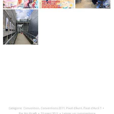
Catégorie
Convention
,
Conventions 2011
,
Pixel d'Avril
,
Pixel d'Avril 1
Par
No-Xice©
23 mars 2011
Laisser un commentaire