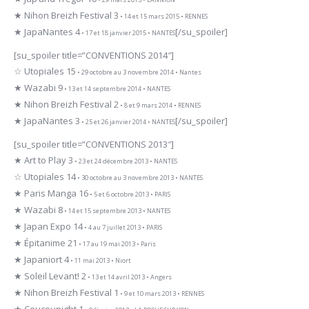
★ Nihon Breizh Festival 3
• 14 et 15 mars 2015 • RENNES
★ JapaNantes 4
[/su_spoiler]
• 17 et 18 janvier 2015 • NANTES
[su_spoiler title=”CONVENTIONS 2014″]
☆ Utopiales 15
• 29 octobre au 3 novembre 2014 • Nantes
★ Wazabi 9
• 13 et 14 septembre 2014 • NANTES
★ Nihon Breizh Festival 2
• 8 et 9 mars 2014 • RENNES
★ JapaNantes 3
[/su_spoiler]
• 25 et 26 janvier 2014 • NANTES
[su_spoiler title=”CONVENTIONS 2013″]
★ Art to Play 3
• 23 et 24 décembre 2013 • NANTES
☆ Utopiales 14
• 30 octobre au 3 novembre 2013 • NANTES
★ Paris Manga 16
• 5 et 6 octobre 2013 • PARIS
★ Wazabi 8
• 14 et 15 septembre 2013 • NANTES
★ Japan Expo 14
• 4 au 7 juillet 2013 • PARIS
★ Épitanime 21
• 17 au 19 mai 2013 • Paris
★ Japaniort 4
• 11 mai 2013 • Niort
★ Soleil Levant! 2
• 13 et 14 avril 2013 • Angers
★ Nihon Breizh Festival 1
• 9 et 10 mars 2013 • RENNES
★ Coucounight 1