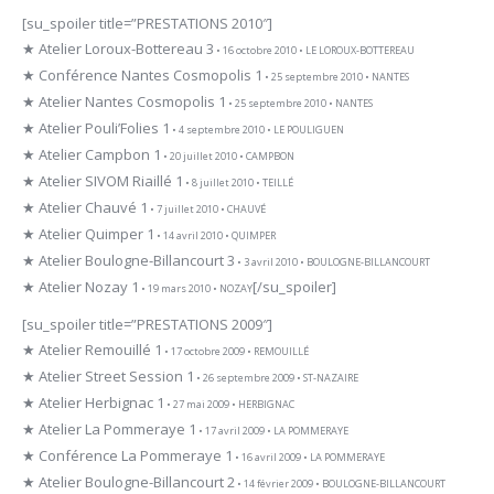
[su_spoiler title=”PRESTATIONS 2010″]
★ Atelier Loroux-Bottereau 3
• 16 octobre 2010 • LE LOROUX-BOTTEREAU
★ Conférence Nantes Cosmopolis 1
• 25 septembre 2010 • NANTES
★ Atelier Nantes Cosmopolis 1
• 25 septembre 2010 • NANTES
★ Atelier Pouli’Folies 1
• 4 septembre 2010 • LE POULIGUEN
★ Atelier Campbon 1
• 20 juillet 2010 • CAMPBON
★ Atelier SIVOM Riaillé 1
• 8 juillet 2010 • TEILLÉ
★ Atelier Chauvé 1
• 7 juillet 2010 • CHAUVÉ
★ Atelier Quimper 1
• 14 avril 2010 • QUIMPER
★ Atelier Boulogne-Billancourt 3
• 3 avril 2010 • BOULOGNE-BILLANCOURT
★ Atelier Nozay 1
[/su_spoiler]
• 19 mars 2010 • NOZAY
[su_spoiler title=”PRESTATIONS 2009″]
★ Atelier Remouillé 1
• 17 octobre 2009 • REMOUILLÉ
★ Atelier Street Session 1
• 26 septembre 2009 • ST-NAZAIRE
★ Atelier Herbignac 1
• 27 mai 2009 • HERBIGNAC
★ Atelier La Pommeraye 1
• 17 avril 2009 • LA POMMERAYE
★ Conférence La Pommeraye 1
• 16 avril 2009 • LA POMMERAYE
★ Atelier Boulogne-Billancourt 2
• 14 février 2009 • BOULOGNE-BILLANCOURT