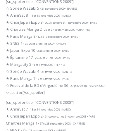
[su_spoiler title=”CONVENTIONS 2009″]
☆ Soirée Wazabi 5
• 21 novembre 2009 • NANTES
★ Anim’Est 8
• 14 et 15 novembre 2009 • NANCY
★ Chibi Japan Expo 3
• 30, 31 octobre et 1 novembre 2009 • PARIS
★ Chartres Manga 2
• 26 et 27 septembre 2009 • CHARTRES
★ Paris Manga 8
• 12 et 13 septembre 2009 • PARIS
★ SNES 1
• 25, 26 et 27 juillet 2009 • AMBON
★ Japan Expo 10
• 2 au 4 juillet 2009 • PARIS
★ Épitanime 17
• 29, 30 et 31 mai 2009 • PARIS
★ Mangacity 5
• 4 et 5 avril 2009 • RENNES
☆ Soirée Wazabi 4
• 21 février 2009 • NANTES
★ Paris Manga 7
• 7 et 8 février 2009 • PARIS
☆ Festival de la BD d’Angoulême 36
• 29 janvier au 1 février 2009 •
[/su_spoiler]
ANGOULÊME
[su_spoiler title=”CONVENTIONS 2008″]
★ Anim’Est 7
• 13 et 14 novembre 2008 • NANCY
★ Chibi Japan Expo 2
• 31 octobre, 1 et 2 novembre 2008 • PARIS
Chartres Manga 1
• 27 et 28 septembre 2008 • CHARTRES
☆ NES 0
• 20 et 21 septembre 2008 • VANNES