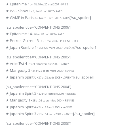
★ Épitanime 15
• 18, 19 et 20 mai 2007 • PARIS
★ PAG Show 1
• 4, 5 et 6 mai 2007 • PARIS
★ GAME in Paris 4
[/su_spoiler]
• 14 et 15 avril 2007 • PARIS
[su_spoiler title=”CONVENTIONS 2006″]
★ Épitanime 14
• 26 au 28 mai 2006 • PARIS
★ Perros-Guirec 13
• au 6 mai 2006 • PERROS-GUIREC
★ Japan Rumble 1
[/su_spoiler]
• 25 et 26 mars 2006 • ORLÉANS
[su_spoiler title=”CONVENTIONS 2005″]
★ Anim’Est 4
• 19 et 20 novembre 2005 • NANCY
★ Mangacity 2
• 24 et 25 septembre 2005 • RENNES
★ Japanim Spirit 6
[/su_spoiler]
• 27 et 28 août 2005 • LORIENT
[su_spoiler title=”CONVENTIONS 2004″]
★ Japanim Spirit 5
• 30 et 31 octobre 2004 • RENNES
★ Mangacity 1
• 25 et 26 septembre 2004 • RENNES
★ Japanim Spirit 4
• 24 et 25 avril 2004 • VANNES
★ Japanim Spirit 3
[/su_spoiler]
• 13 et 14 mars 2004 • NANTES
[su_spoiler title=”CONVENTIONS 2003″]