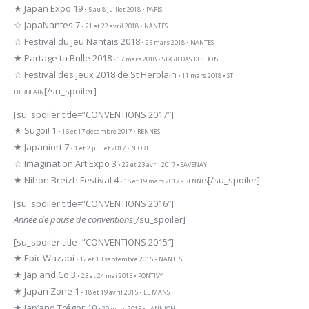
★ Japan Expo 19
• 5 au 8 juillet 2018 • PARIS
☆ JapaNantes 7
• 21 et 22 avril 2018 • NANTES
☆ Festival du jeu Nantais 2018
• 25 mars 2018 • NANTES
★ Partage ta Bulle 2018
• 17 mars 2018 • ST-GILDAS DES BOIS
☆ Festival des jeux 2018 de St Herblain
• 11 mars 2018 • ST
[/su_spoiler]
HERBLAIN
[su_spoiler title=”CONVENTIONS 2017″]
★ Sugoi! 1
• 16 et 17 décembre 2017 • RENNES
★ Japaniort 7
• 1 et 2 juillet 2017 • NIORT
☆ Imagination Art Expo 3
• 22 et 23 avril 2017 • SAVENAY
★ Nihon Breizh Festival 4
[/su_spoiler]
• 18 et 19 mars 2017 • RENNES
[su_spoiler title=”CONVENTIONS 2016″]
Année de pause de conventions
[/su_spoiler]
[su_spoiler title=”CONVENTIONS 2015″]
★ Epic Wazabi
• 12 et 13 septembre 2015 • NANTES
★ Jap and Co 3
• 23 et 24 mai 2015 • PONTIVY
★ Japan Zone 1
• 18 et 19 avril 2015 • LE MANS
★ Jap’and Trégor 10
• 29 mars 2015 • LANNION