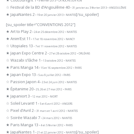
• 9 février 2013 • LA ROCHE SUR YON
☆ Festival de la BD d’Angoulême 40
• 31 janvier au 3 février 2013 • ANGOULÊME
★ JapaNantes 2
[/su_spoiler]
• 19 et 20 janvier 2013 • NANTES
[su_spoiler title=”CONVENTIONS 2012″]
★ Art to Play 2
• 24 et 25 décembre 2012 • NANTES
★ Anim’Est 11
• 17 et 18 novembre 2012 • NANCY
☆ Utopiales 13
• 7 et 11 novembre 2012 • NANTES
★ Japan Expo Centre 2
• 27 et 28 octobre 2012 • ORLÉANS
☆ Wazabi s’lâche 1
• 13 octobre 2012 • NANTES
★ Paris Manga 14
• 15 et 16 septembre 2012 • PARIS
★ Japan Expo 13
• 5 au 8 juillet 2012 • PARIS
☆ Passion Japon 4
• 23 et 24 juin 2012 • NANTES
★ Épitanime 20
• 25, 26 et 27 mai 2012 • PARIS
★ Japaniort 3
• 12 mai 2012 • NIORT
☆ Soleil Levant! 1
• 5 et 6 avril 2012 • ANGERS
☆ Pixel d’Avril 2
• 31 mars et 1 avril 2012 • NANTES
☆ Soirée Wazabi 7
• 24 mars 2012 • NANTES
★ Paris Manga 13
• 4 et 5 février 2012 • PARIS
★ JapaNantes 1
[/su_spoiler]
• 21 et 22 janvier 2012 • NANTES