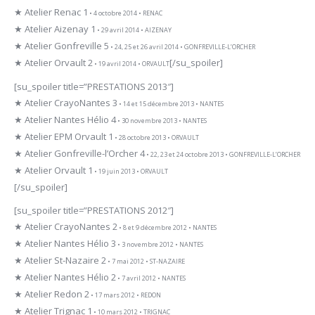
★ Atelier Renac 1
• 4 octobre 2014 • RENAC
★ Atelier Aizenay 1
• 29 avril 2014 • AIZENAY
★ Atelier Gonfreville 5
• 24, 25 et 26 avril 2014 • GONFREVILLE-L’ORCHER
★ Atelier Orvault 2
[/su_spoiler]
• 19 avril 2014 • ORVAULT
[su_spoiler title=”PRESTATIONS 2013″]
★ Atelier CrayoNantes 3
• 14 et 15 décembre 2013 • NANTES
★ Atelier Nantes Hélio 4
• 30 novembre 2013 • NANTES
★ Atelier EPM Orvault 1
• 28 octobre 2013 • ORVAULT
★ Atelier Gonfreville-l’Orcher 4
• 22, 23 et 24 octobre 2013 • GONFREVILLE-L’ORCHER
★ Atelier Orvault 1
• 19 juin 2013 • ORVAULT
[/su_spoiler]
[su_spoiler title=”PRESTATIONS 2012″]
★ Atelier CrayoNantes 2
• 8 et 9 décembre 2012 • NANTES
★ Atelier Nantes Hélio 3
• 3 novembre 2012 • NANTES
★ Atelier St-Nazaire 2
• 7 mai 2012 • ST-NAZAIRE
★ Atelier Nantes Hélio 2
• 7 avril 2012 • NANTES
★ Atelier Redon 2
• 17 mars 2012 • REDON
★ Atelier Trignac 1
• 10 mars 2012 • TRIGNAC